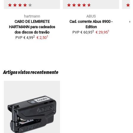
hartmann
ABUS
CABO DE LEMBRETE
Cad. corrente Abus 8900
-
ca
HARTMANN
para cadeados
Edition
1
2
dos discos do travão
€ 29,95
PVP
€ 60,95
1
2
€ 2,50
PVP
€ 4,99
Artigos vistos recentemente