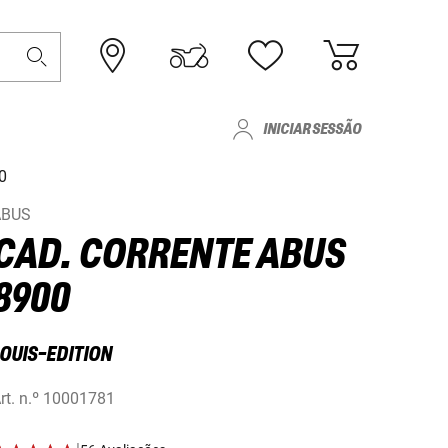
INICIAR SESSÃO
0
ABUS
CAD. CORRENTE ABUS
8900
LOUIS-EDITION
rt. n.º
10001781