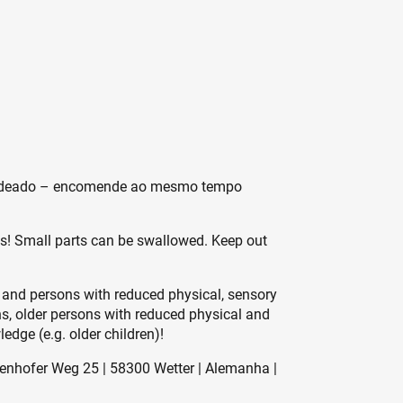
 cadeado – encomende ao mesmo tempo
es! Small parts can be swallowed. Keep out
 and persons with reduced physical, sensory
ons, older persons with reduced physical and
edge (e.g. older children)!
enhofer Weg 25 | 58300 Wetter | Alemanha |