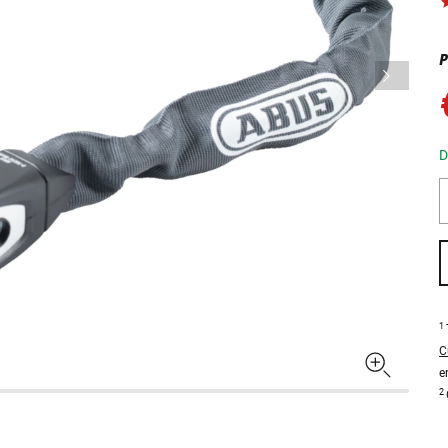
P
D
1
C
e
2