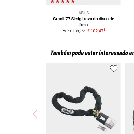
ABUS
Granit 77 Sledg
trava do disco de
freio
1
€ 102,47
2
PVP
€ 139,95
Também pode estar interessado e