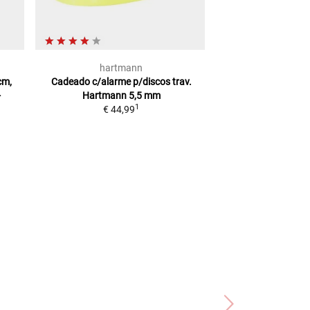
hartmann
ABU
cm,
Cadeado c/alarme p/discos trav.
CAD C/ALARME 
-
Hartmann
5,5 mm
DETECTO X-PL
1
€ 44,99
2
PVP
€ 219,95