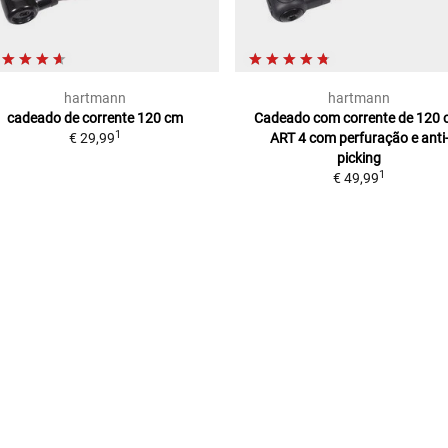
hartmann
hartmann
cadeado de corrente
120 cm
Cadeado com corrente de 120 
1
€ 29,99
ART 4
com perfuração e anti
picking
1
€ 49,99