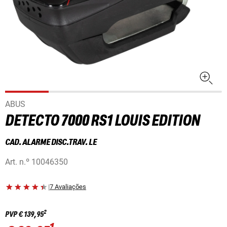
ABUS
DETECTO 7000 RS1 LOUIS EDITION
CAD. ALARME DISC.TRAV. LE
Art. n.º
10046350
|
7 Avaliações
2
PVP
€ 139,95