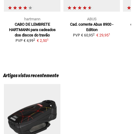
hartmann
ABUS
CABO DE LEMBRETE
Cad. corrente Abus 8900
-
ca
HARTMANN
para cadeados
Edition
1
2
dos discos do travão
€ 29,95
PVP
€ 60,95
1
2
€ 2,50
PVP
€ 4,99
Artigos vistos recentemente