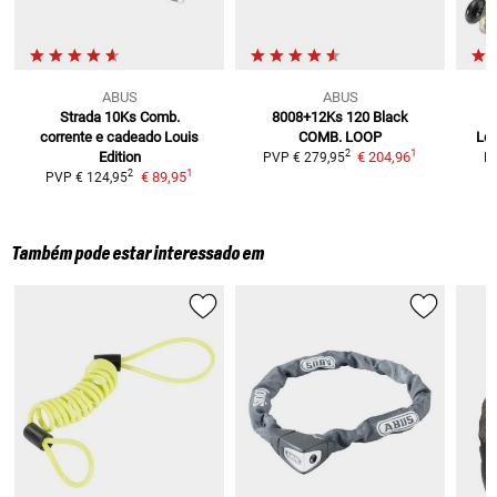
ABUS
ABUS
Strada 10Ks
Comb.
8008+12Ks 120 Black
corrente e cadeado Louis
COMB. LOOP
Lo
1
2
Edition
€ 204,96
PVP
€ 279,95
P
1
2
€ 89,95
PVP
€ 124,95
Também pode estar interessado em