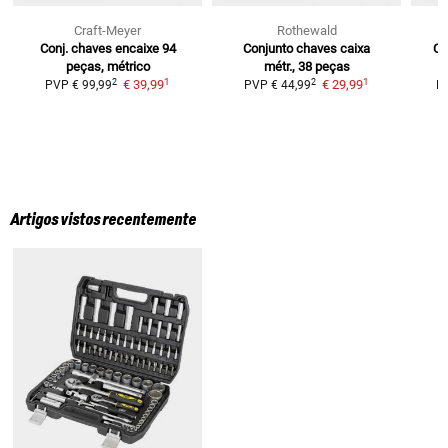
Craft-Meyer
Rothewald
Conj. chaves encaixe 94
Conjunto chaves caixa
Ca
peças, métrico
métr., 38 peças
1
1
2
2
€ 39,99
€ 29,99
PVP
€ 99,99
PVP
€ 44,99
P
Artigos vistos recentemente