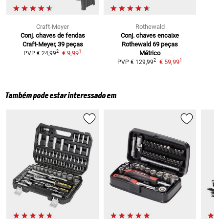
Craft-Meyer
Rothewald
Conj. chaves de fendas
Conj. chaves encaixe
Craft-Meyer,
39 peças
Rothewald 69 peças
1
2
€ 9,99
Métrico
PVP
€ 24,99
1
2
€ 59,99
PVP
€ 129,99
Também pode estar interessado em