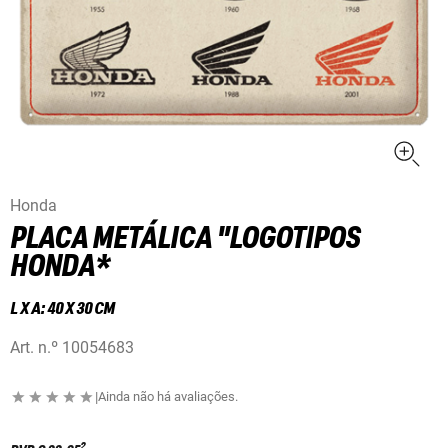
Honda
PLACA METÁLICA "LOGOTIPOS
HONDA*
L X A: 40 X 30 CM
Art. n.º
10054683
|
Ainda não há avaliações.
2