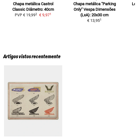
Chapa metálica Castrol
Chapa metálica "Parking
Log
Classic
Diâmetro: 40cm
Only" Vespa
Dimensões
1
2
€ 9,97
(LxA): 20x30 cm
PVP
€ 19,99
1
€ 13,95
Artigos vistos recentemente