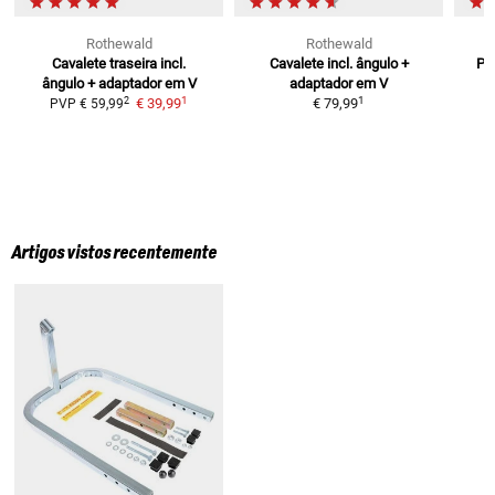
Rothewald
Rothewald
Cavalete traseira
incl.
Cavalete incl. ângulo +
Pi
ângulo + adaptador em V
adaptador em V
1
1
2
€ 39,99
€ 79,99
PVP
€ 59,99
Artigos vistos recentemente