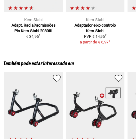
Kern-Stabi
Kern-Stabi
Adapt. Radial/admissões
Adaptador eixo controlo
M
Pin Kern-Stabi
2080III
Kern-Stabi
1
2
€ 34,95
PVP
€ 14,95
1
a partir de
€ 6,97
Também pode estar interessado em