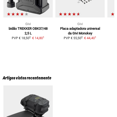
Givi
Givi
bidão
TREKKER OBK37/48
Placa adaptadora universal
2,5 L
da Givi
Monokey
1
1
2
2
€ 14,80
€ 44,40
PVP
€ 18,50
PVP
€ 55,50
Artigos vistos recentemente