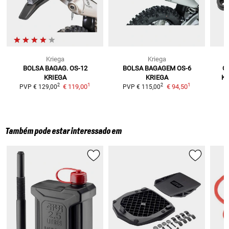
Kriega
Kriega
BOLSA BAGAG. OS-12
BOLSA BAGAGEM OS-6
OS
KRIEGA
KRIEGA
KT
1
1
2
2
€ 119,00
€ 94,50
H
PVP
€ 129,00
PVP
€ 115,00
Também pode estar interessado em