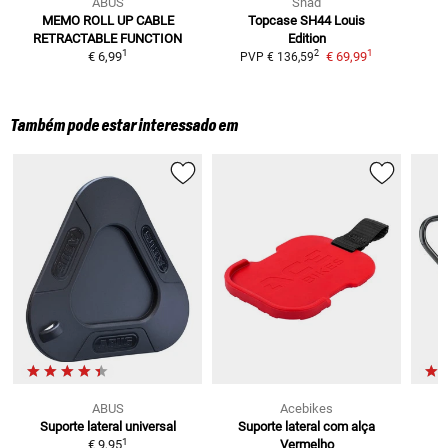
ABUS
Shad
MEMO ROLL UP CABLE
Topcase SH44 Louis
RETRACTABLE FUNCTION
Edition
1
1
2
€ 6,99
€ 69,99
PVP
€ 136,59
Também pode estar interessado em
ABUS
Acebikes
Suporte lateral universal
Suporte lateral com alça
1
€ 9,95
Vermelho