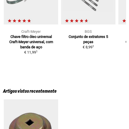
Craft-Meyer
BGS
Chave filtro óleo universal
Conjunto de extratores
5
Craft-Meyer
universal, com
peças
Ó
1
banda de aço
€ 8,99
1
€ 11,99
Artigos vistos recentemente