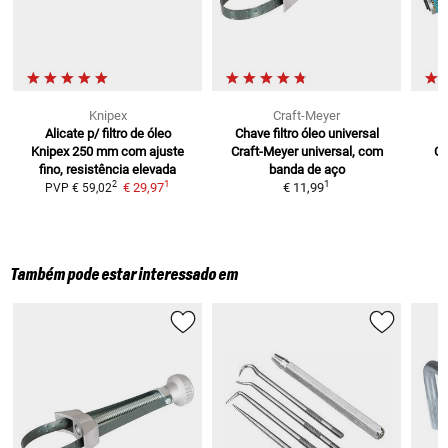
Knipex
Craft-Meyer
Alicate p/ filtro de óleo
Chave filtro óleo universal
Knipex 250 mm
com ajuste
Craft-Meyer
universal, com
C
fino, resistência elevada
banda de aço
1
1
2
€ 29,97
€ 11,99
PVP
€ 59,02
Também pode estar interessado em