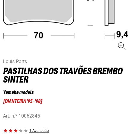
Louis Parts
PASTILHAS DOS TRAVÕES BREMBO
SINTER
Yamaha models
[
DIANTEIRA '95-'98
]
Art. n.º
10062845
|
1 Avaliação