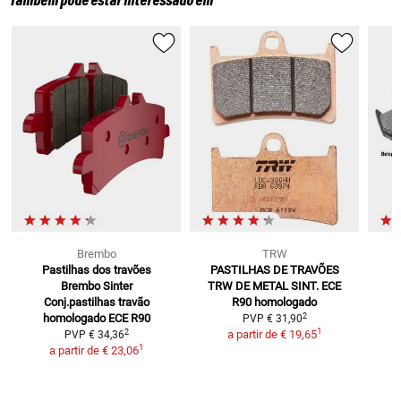
Também pode estar interessado em
Brembo
TRW
Pastilhas dos travões
PASTILHAS DE TRAVÕES
Brembo Sinter
TRW DE METAL SINT.
ECE
Conj.pastilhas travão
R90 homologado
2
homologado ECE R90
PVP
€ 31,90
1
2
a partir de
€ 19,65
PVP
€ 34,36
1
a partir de
€ 23,06