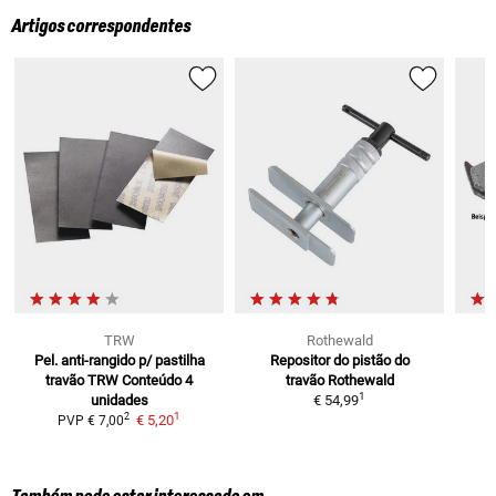
Artigos correspondentes
TRW
Rothewald
Pel. anti-rangido p/ pastilha
Repositor do pistão do
travão TRW
Conteúdo 4
travão Rothewald
1
unidades
€ 54,99
1
2
€ 5,20
PVP
€ 7,00