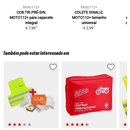
Moto112+
Moto112+
COB.TRI.PRÉ-SIN.
COLETE SINALIZ.
MOTO112+
para capacete
MOTO112+
tamanho
eu
integral
universal
da
1
1
€ 7,99
€ 2,99
Também pode estar interessado em