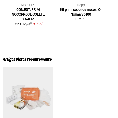
Moto112+
Hepp
CON.EST. PRIM.
Kit prim. socorros motos, Ö-
SOCORROSE COLETE
Norma V5100
1
SINALIZ.
€ 12,99
1
3
€ 7,99
PVP
€ 12,98
Artigos vistos recentemente