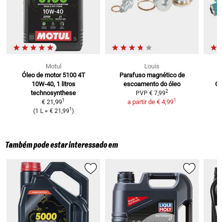
Motul
Louis
Óleo de motor 5100 4T
Parafuso magnético de
10W-40, 1 litros
escoamento do óleo
C
2
technosynthese
PVP
€ 7,99
1
1
€ 21,99
a partir de
€ 4,99
1
(
1 L
=
€ 21,99
)
Também pode estar interessado em