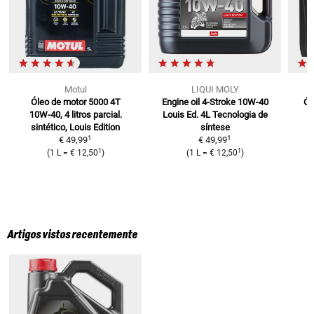
Motul
LIQUI MOLY
Óleo de motor 5000 4T
Engine oil 4-Stroke 10W-40
Ól
10W-40, 4 litros
parcial.
Louis Ed. 4L
Tecnologia de
1
sintético, Louis Edition
síntese
1
1
€ 49,99
€ 49,99
1
1
(
1 L
=
€ 12,50
)
(
1 L
=
€ 12,50
)
Artigos vistos recentemente