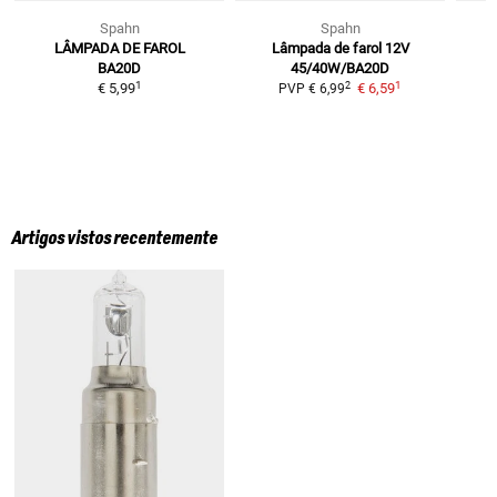
Spahn
Spahn
LÂMPADA DE FAROL
Lâmpada de farol 12V
BA20D
45/40W/BA20D
1
1
2
€ 5,99
€ 6,59
4
PVP
€ 6,99
Artigos vistos recentemente