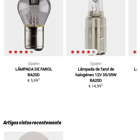
Spahn
Spahn
LÂMPADA DE FAROL
Lâmpada de farol de
Lâ
BA20D
halogéneo 12V 35/35W
1
€ 5,99
BA20D
1
€ 14,99
Artigos vistos recentemente