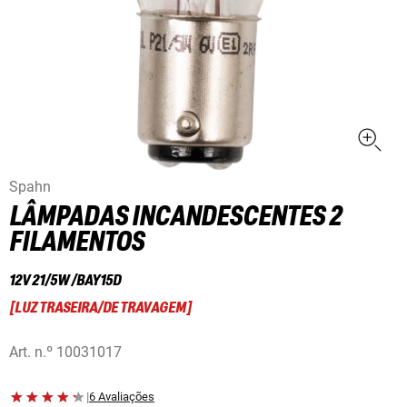
Spahn
LÂMPADAS INCANDESCENTES 2
FILAMENTOS
12V 21/5W /BAY15D
[
LUZ TRASEIRA/DE TRAVAGEM
]
Art. n.º
10031017
|
6 Avaliações