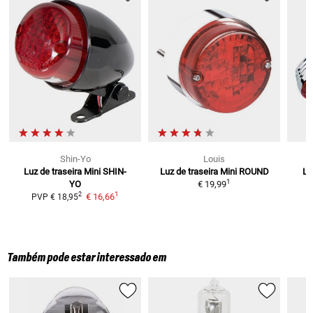
Shin-Yo
Louis
Luz de traseira Mini SHIN-
Luz de traseira Mini ROUND
Lu
1
YO
€ 19,99
1
2
€ 16,66
PVP
€ 18,95
Também pode estar interessado em