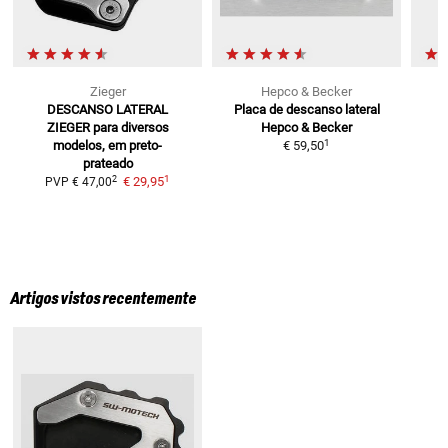
Zieger
Hepco & Becker
DESCANSO LATERAL
Placa de descanso lateral
ZIEGER
para diversos
Hepco & Becker
1
modelos, em preto-
€ 59,50
prateado
1
2
€ 29,95
PVP
€ 47,00
Artigos vistos recentemente