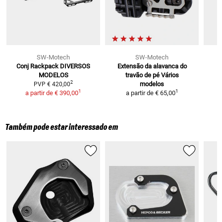
SW-Motech
SW-Motech
Conj Rackpack
DIVERSOS
Extensão da alavanca do
K
MODELOS
travão de pé
Vários
2
modelos
PVP
€ 420,00
P
1
1
a partir de
€ 390,00
a partir de
€ 65,00
Também pode estar interessado em