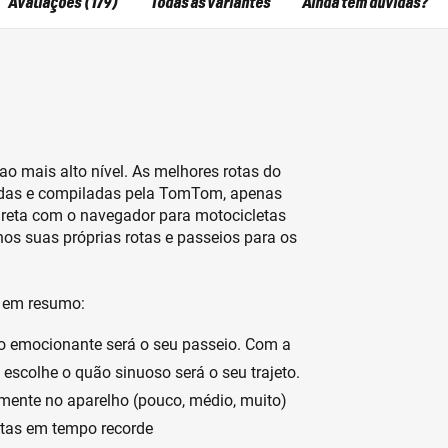
Avaliações (179)
Todas as variantes
Ainda tem dúvidas?
ao mais alto nível. As melhores rotas do
das e compiladas pela TomTom, apenas
direta com o navegador para motocicletas
os suas próprias rotas e passeios para os
0 em resumo:
o emocionante será o seu passeio. Com a
escolhe o quão sinuoso será o seu trajeto.
mente no aparelho (pouco, médio, muito)
otas em tempo recorde