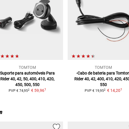
TOMTOM
TOMTOM
Suporte para automóveis Para
-Cabo de bateria para Tomto
Rider
40, 42, 50, 400, 410, 420,
Rider 40, 42, 400, 410, 420, 45
450, 500, 550
550
1
1
€ 59,96
€ 14,20
2
2
PVP
€ 74,95
PVP
€ 19,95
m