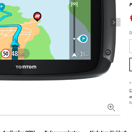
P
D
1
C
e
2