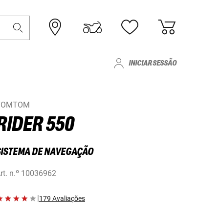
INICIAR SESSÃO
TOMTOM
RIDER 550
SISTEMA DE NAVEGAÇÃO
rt. n.º
10036962
|
179 Avaliações