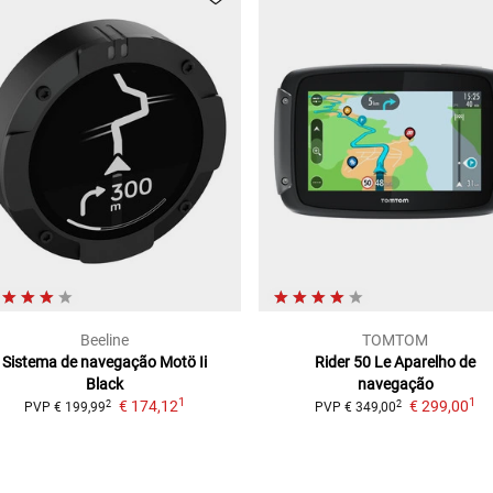
Beeline
TOMTOM
Sistema de navegação Motö Ii
Rider 50 Le
Aparelho de
Black
navegação
1
1
€ 174,12
€ 299,00
2
2
PVP
€ 199,99
PVP
€ 349,00