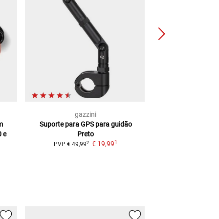
gazzini
TOM
m
Suporte para GPS para guidão
Sistema anti-roub
0 e
Preto
42, 50, 4
1
€ 19,99
2
2
PVP
€ 49,99
PVP
€ 69,95