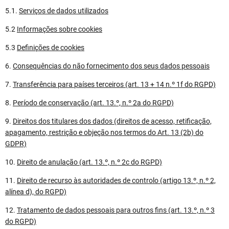
5.1.
Serviços de dados utilizados
5.2
Informações sobre cookies
5.3
Definições de cookies
6.
Consequências do não fornecimento dos seus dados pessoais
7.
Transferência para países terceiros (art. 13 + 14 n.º 1f do RGPD)
8.
Período de conservação (art. 13.º, n.º 2a do RGPD)
9.
Direitos dos titulares dos dados (direitos de acesso, retificação,
apagamento, restrição e objeção nos termos do Art. 13 (2b) do
GDPR)
10.
Direito de anulação (art. 13.º, n.º 2c do RGPD)
11.
Direito de recurso às autoridades de controlo (artigo 13.º, n.º 2,
alínea d), do RGPD)
12.
Tratamento de dados pessoais para outros fins (art. 13.º, n.º 3
do RGPD)