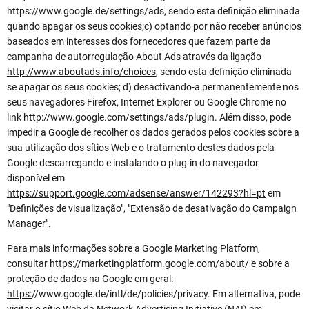
https://www.google.de/settings/ads, sendo esta definição eliminada
quando apagar os seus cookies;c) optando por não receber anúncios
baseados em interesses dos fornecedores que fazem parte da
campanha de autorregulação About Ads através da ligação
http://www.aboutads.info/choices
, sendo esta definição eliminada
se apagar os seus cookies; d) desactivando-a permanentemente nos
seus navegadores Firefox, Internet Explorer ou Google Chrome no
link http://www.google.com/settings/ads/plugin. Além disso, pode
impedir a Google de recolher os dados gerados pelos cookies sobre a
sua utilização dos sítios Web e o tratamento destes dados pela
Google descarregando e instalando o plug-in do navegador
disponível em
https://support.google.com/adsense/answer/142293?hl=pt
em
"Definições de visualização", "Extensão de desativação do Campaign
Manager".
Para mais informações sobre a Google Marketing Platform,
consultar
https://marketingplatform.google.com/about/
e sobre a
proteção de dados na Google em geral:
https:
//www.google.de/intl/de/policies/privacy. Em alternativa, pode
visitar o sítio Web da Network Advertising Initiative (NAI) em