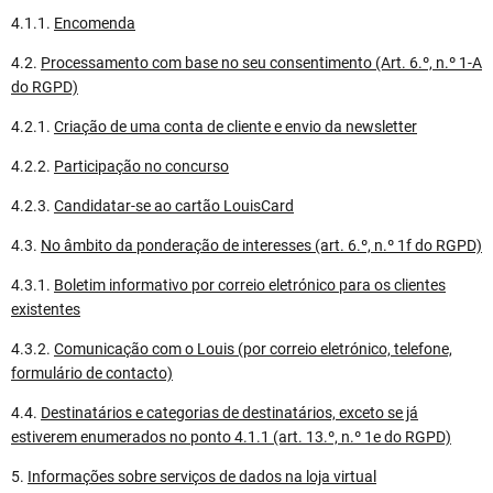
4.1.1.
Encomenda
4.2.
Processamento com base no seu consentimento (Art. 6.º, n.º 1-A
do RGPD)
4.2.1.
Criação de uma conta de cliente e envio da newsletter
4.2.2.
Participação no concurso
4.2.3.
Candidatar-se ao cartão LouisCard
4.3.
No âmbito da ponderação de interesses (art. 6.º, n.º 1f do RGPD)
4.3.1.
Boletim informativo por correio eletrónico para os clientes
existentes
4.3.2.
Comunicação com o Louis (por correio eletrónico, telefone,
formulário de contacto)
4.4.
Destinatários e categorias de destinatários, exceto se já
estiverem enumerados no ponto 4.1.1 (art. 13.º, n.º 1e do RGPD)
5.
Informações sobre serviços de dados na loja virtual