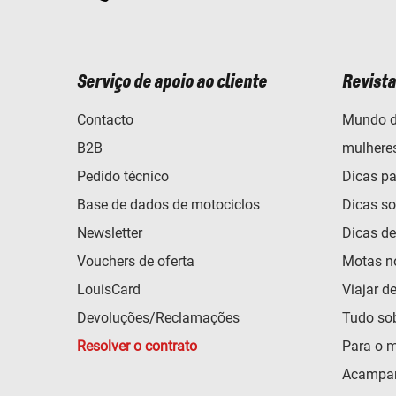
Serviço de apoio ao cliente
Revista
Contacto
Mundo d
B2B
mulhere
Pedido técnico
Dicas pa
Base de dados de motociclos
Dicas so
Newsletter
Dicas d
Vouchers de oferta
Motas n
LouisCard
Viajar d
Devoluções/Reclamações
Tudo so
Resolver o contrato
Para o m
Acampar