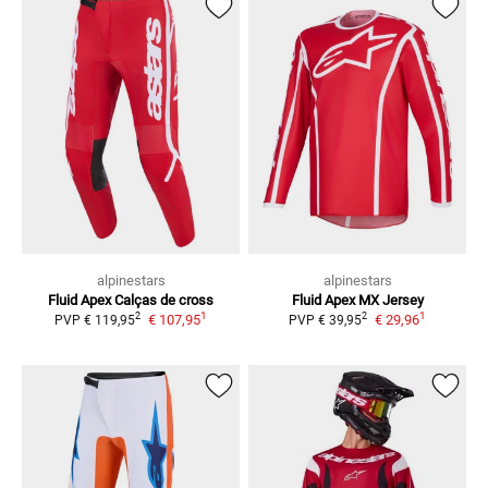
alpinestars
alpinestars
Fluid Apex
Calças de cross
Fluid Apex
MX Jersey
1
1
2
2
€ 107,95
€ 29,96
PVP
€ 119,95
PVP
€ 39,95