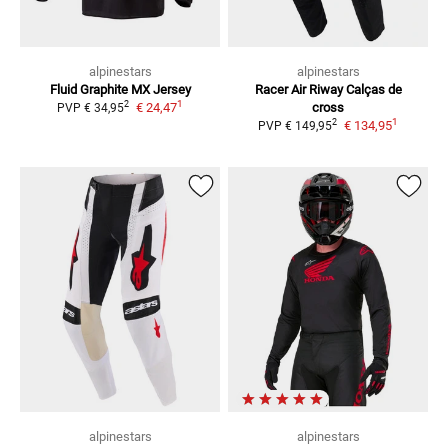
alpinestars
alpinestars
Fluid Graphite
MX Jersey
Racer Air Riway
Calças de
1
2
€ 24,47
cross
PVP
€ 34,95
1
2
€ 134,95
PVP
€ 149,95
alpinestars
alpinestars