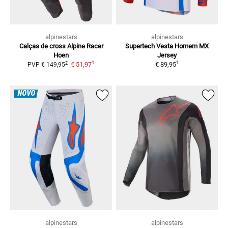
alpinestars
alpinestars
Calças de cross Alpine Racer
Supertech Vesta Homem
MX
Hoen
Jersey
1
1
2
€ 51,97
€ 89,95
PVP
€ 149,95
NOVO
alpinestars
alpinestars