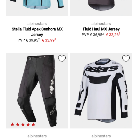
alpinestars
alpinestars
Stella Fluid Apex Senhora
MX
Fluid Haul
MX Jersey
1
2
Jersey
€ 33,26
PVP
€ 36,95
1
2
€ 33,99
PVP
€ 39,95
alpinestars
alpinestars