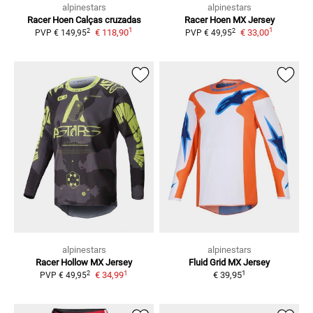
alpinestars
alpinestars
Racer Hoen
Calças cruzadas
Racer Hoen
MX Jersey
1
1
2
2
€ 118,90
€ 33,00
PVP
€ 149,95
PVP
€ 49,95
alpinestars
alpinestars
Racer Hollow
MX Jersey
Fluid Grid
MX Jersey
1
1
2
€ 34,99
€ 39,95
PVP
€ 49,95