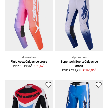
alpinestars
alpinestars
Fluid Apex
Calças de cross
Supertech Scenz
Calças de
1
2
€ 90,57
cross
PVP
€ 119,95
1
2
€ 164,96
PVP
€ 219,95