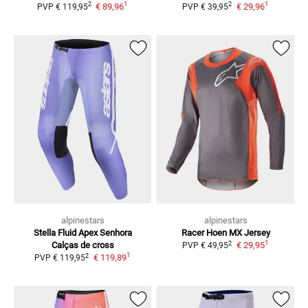
1
1
2
2
€ 89,96
€ 29,96
PVP
€ 119,95
PVP
€ 39,95
alpinestars
alpinestars
Stella Fluid Apex Senhora
Racer Hoen
MX Jersey
1
2
Calças de cross
€ 29,95
PVP
€ 49,95
1
2
€ 119,89
PVP
€ 119,95