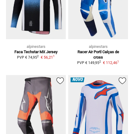
alpinestars
alpinestars
Faca Techstar
MX Jersey
Racer Air Portl
Calças de
1
2
€ 56,21
cross
PVP
€ 74,95
1
2
€ 112,46
PVP
€ 149,95
NOVO