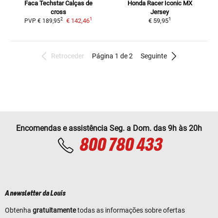
Faca Techstar
Calças de
Honda Racer Iconic
MX
cross
Jersey
1
1
2
€ 142,46
€ 59,95
PVP
€ 189,95
Retroceder
Página 1 de 2
Seguinte
Encomendas e assistência Seg. a Dom. das 9h às 20h
800 780 433
A newsletter da Louis
Obtenha
gratuitamente
todas as informações sobre ofertas