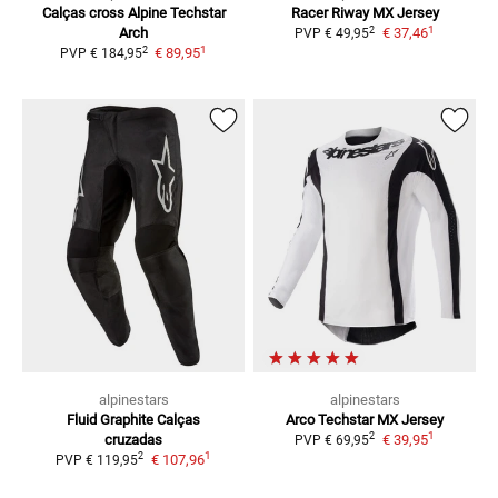
Calças cross Alpine Techstar
Racer Riway
MX Jersey
1
2
Arch
€ 37,46
PVP
€ 49,95
1
2
€ 89,95
PVP
€ 184,95
alpinestars
alpinestars
Fluid Graphite
Calças
Arco Techstar
MX Jersey
1
2
cruzadas
€ 39,95
PVP
€ 69,95
1
2
€ 107,96
PVP
€ 119,95