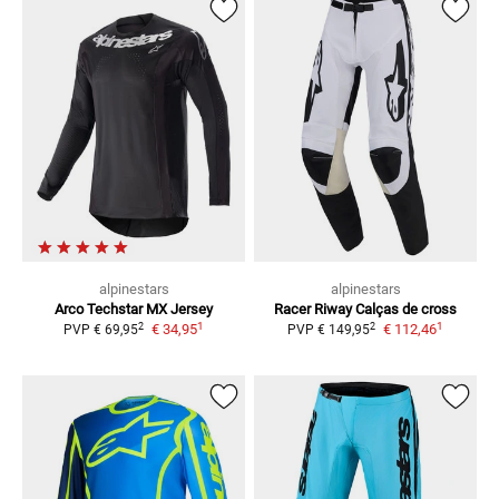
alpinestars
alpinestars
Arco Techstar
MX Jersey
Racer Riway
Calças de cross
1
1
2
2
€ 34,95
€ 112,46
PVP
€ 69,95
PVP
€ 149,95