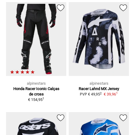
alpinestars
alpinestars
Honda Racer Iconic
Calças
Racer Lahnd
MX Jersey
1
2
de cross
€ 39,96
PVP
€ 49,95
1
€ 154,95