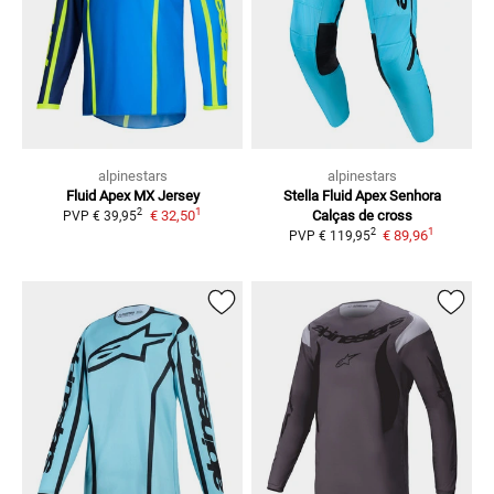
alpinestars
alpinestars
Fluid Apex
MX Jersey
Stella Fluid Apex Senhora
1
2
€ 32,50
Calças de cross
PVP
€ 39,95
1
2
€ 89,96
PVP
€ 119,95