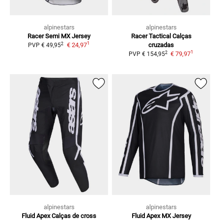
alpinestars
alpinestars
Racer Semi
MX Jersey
Racer Tactical
Calças
1
2
€ 24,97
cruzadas
PVP
€ 49,95
1
2
€ 79,97
PVP
€ 154,95
alpinestars
alpinestars
Fluid Apex
Calças de cross
Fluid Apex
MX Jersey