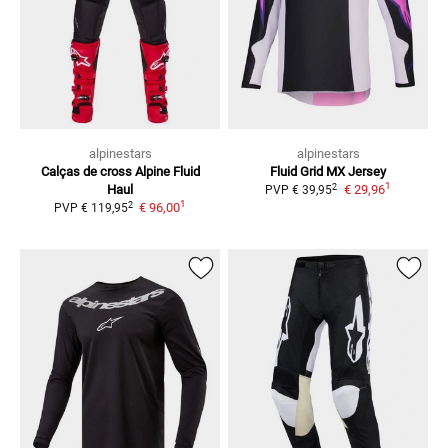
alpinestars
alpinestars
Calças de cross Alpine Fluid
Fluid Grid
MX Jersey
1
2
Haul
€ 29,96
PVP
€ 39,95
1
2
€ 96,00
PVP
€ 119,95