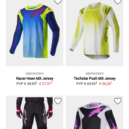
alpinestars
alpinestars
Racer Hoen
MX Jersey
Techstar Push
MX Jersey
1
1
2
2
€ 27,97
€ 56,00
PVP
€ 49,95
PVP
€ 69,95