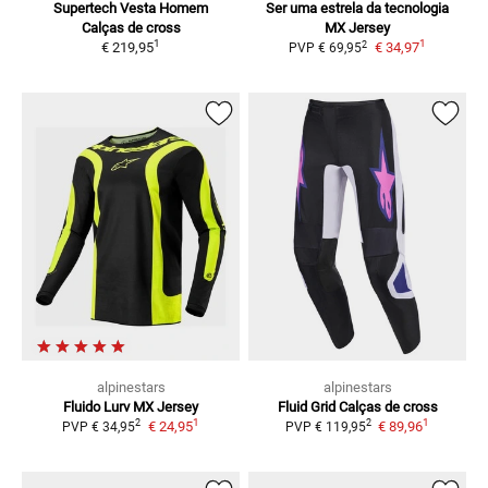
Supertech Vesta Homem
Ser uma estrela da tecnologia
Calças de cross
MX Jersey
1
1
2
€ 219,95
€ 34,97
PVP
€ 69,95
alpinestars
alpinestars
Fluido Lurv
MX Jersey
Fluid Grid
Calças de cross
1
1
2
2
€ 24,95
€ 89,96
PVP
€ 34,95
PVP
€ 119,95