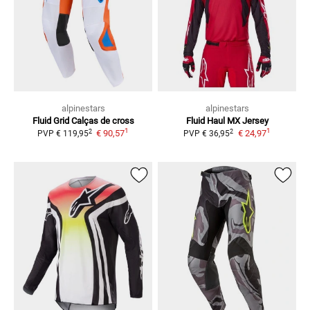
alpinestars
alpinestars
Fluid Grid
Calças de cross
Fluid Haul
MX Jersey
1
1
2
2
€ 90,57
€ 24,97
PVP
€ 119,95
PVP
€ 36,95