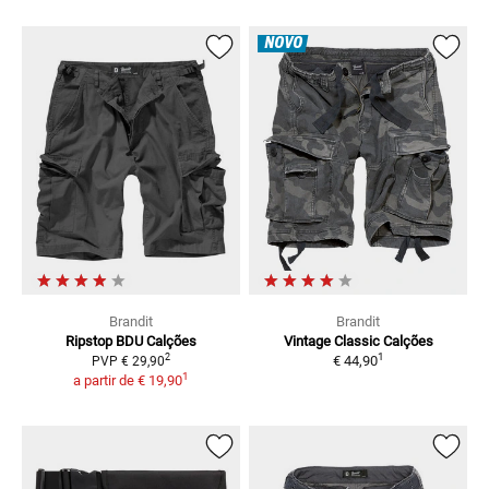
NOVO
Brandit
Brandit
Ripstop BDU
Calções
Vintage Classic
Calções
1
2
€ 44,90
PVP
€ 29,90
1
a partir de
€ 19,90