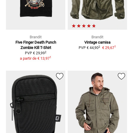
Brandit
Brandit
Five Finger Death Punch
Vintage
camisa
1
2
Zombie Kill
T-Shirt
€ 29,67
PVP
€ 44,90
2
PVP
€ 29,99
1
a partir de
€ 13,97