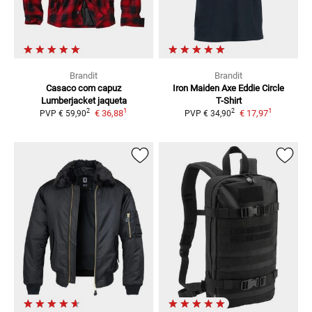
Brandit
Brandit
Casaco com capuz
Iron Maiden Axe Eddie Circle
Lumberjacket
jaqueta
T-Shirt
1
1
2
2
€ 36,88
€ 17,97
PVP
€ 59,90
PVP
€ 34,90