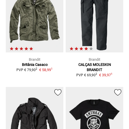
Brandit
Brandit
Britânia
Casaco
CALÇAS MOLESKIN
1
2
€ 58,99
BRANDIT
PVP
€ 79,90
1
2
€ 39,97
PVP
€ 69,90