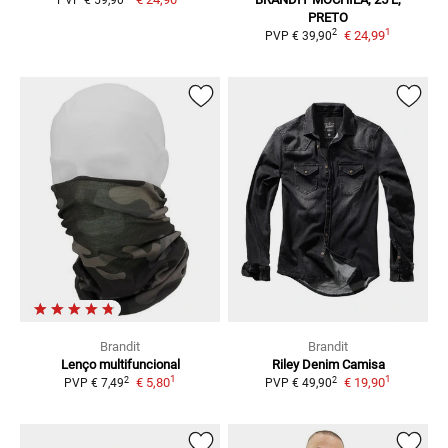
PRETO
1
2
€ 24,99
PVP
€ 39,90
Brandit
Brandit
Lenço multifuncional
Riley Denim
Camisa
1
1
2
2
€ 5,80
€ 19,90
PVP
€ 7,49
PVP
€ 49,90