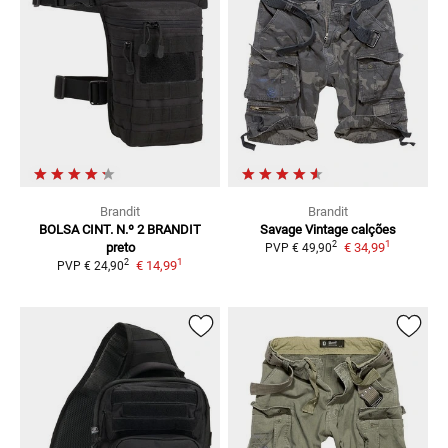
Brandit
Brandit
BOLSA CINT. N.º 2 BRANDIT
Savage Vintage
calções
1
2
preto
€ 34,99
PVP
€ 49,90
1
2
€ 14,99
PVP
€ 24,90