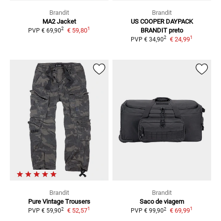
Brandit
Brandit
MA2
Jacket
US COOPER DAYPACK
1
2
€ 59,80
BRANDIT
preto
PVP
€ 69,90
1
2
€ 24,99
PVP
€ 34,90
Brandit
Brandit
Pure Vintage
Trousers
Saco de viagem
1
1
2
2
€ 52,57
€ 69,99
PVP
€ 59,90
PVP
€ 99,90