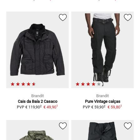
Brandit
Brandit
Cais da Baía 2
Casaco
Pure Vintage
calças
1
1
2
2
€ 49,90
€ 59,80
PVP
€ 119,90
PVP
€ 59,90