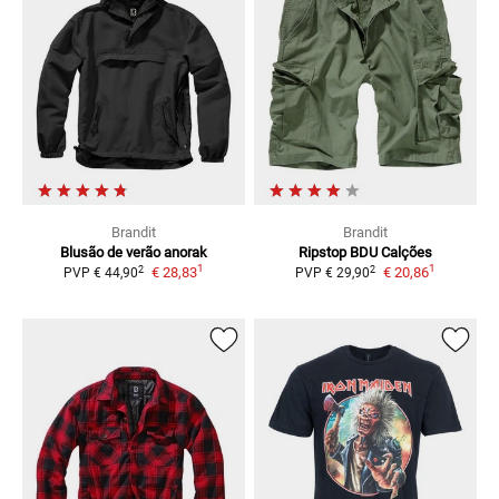
Brandit
Brandit
Blusão de verão
anorak
Ripstop BDU
Calções
1
1
2
2
€ 28,83
€ 20,86
PVP
€ 44,90
PVP
€ 29,90