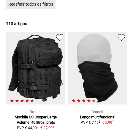
Redefinir todos os filtros
110 artigos
Brandit
Brandit
Mochila US Cooper Large
Lenço multifuncional
1
2
Volume: 40 litros, preto
€ 5,99
PVP
€ 7,49
1
2
€ 27,99
PVP
€ 44,90