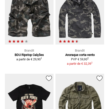
Brandit
Brandit
BDU Ripstop
Calções
Anoraque corta-vento
1
2
a partir de
€ 29,90
PVP
€ 59,90
1
a partir de
€ 32,39