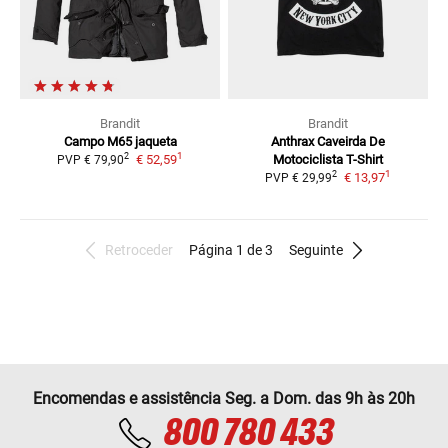
Brandit
Brandit
Campo M65
jaqueta
Anthrax Caveirda De
1
2
€ 52,59
Motociclista
T-Shirt
PVP
€ 79,90
1
2
€ 13,97
PVP
€ 29,99
Retroceder
Página 1 de 3
Seguinte
Encomendas e assistência Seg. a Dom. das 9h às 20h
800 780 433