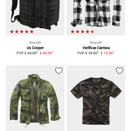
Brandit
Brandit
Us Cooper
Verificar
Camisa
1
1
2
2
€ 40,99
€ 19,90
PVP
€ 69,90
PVP
€ 39,90