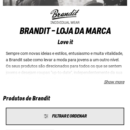
BRANDIT - LOJA DA MARCA
Love it
Sempre com novas ideias e estilos, entusiasmo e muita vitalidade,
a Brandit sabe como levar a moda para jovens a um outro nível.
Os seus produtos são direcionados para todos os que se sentem
jovens e desejam roupas "up-to-date", independentemente da sua
idade. Os artigos da Brandit encontram o seu lugar nos roupeiros
Show more
orientados para a moda, bem como na categoria "vestuário
casual para todos os dias".
Produtos de Brandit
FILTRAR E ORDENAR