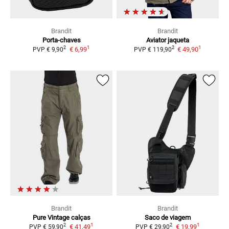
Brandit
Brandit
Porta-chaves
Aviator
jaqueta
1
1
2
2
€ 6,99
€ 49,90
PVP
€ 9,90
PVP
€ 119,90
Brandit
Brandit
Pure Vintage
calças
Saco de viagem
1
1
2
2
€ 41,49
€ 19,99
PVP
€ 59,90
PVP
€ 29,90