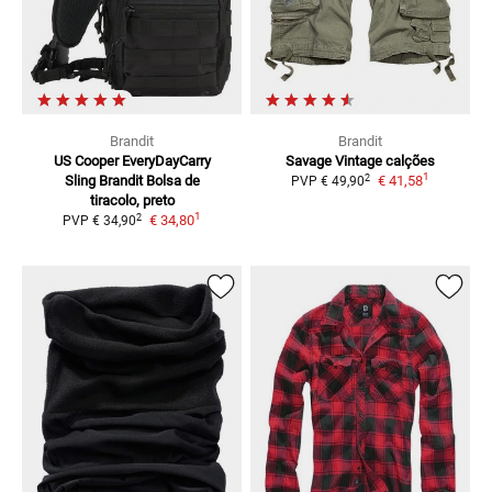
Brandit
Brandit
US Cooper EveryDayCarry
Savage Vintage
calções
1
2
Sling Brandit
Bolsa de
€ 41,58
PVP
€ 49,90
tiracolo, preto
1
2
€ 34,80
PVP
€ 34,90