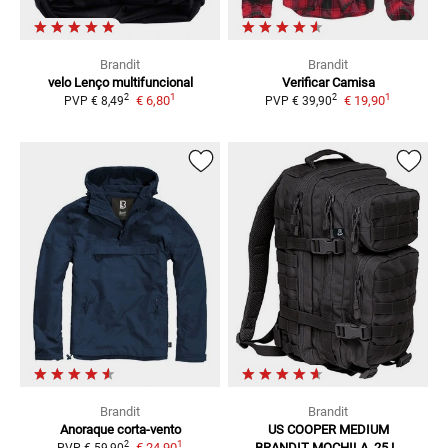
Brandit
Brandit
velo
Lenço multifuncional
Verificar
Camisa
1
1
2
2
€ 6,80
€ 19,90
PVP
€ 8,49
PVP
€ 39,90
Brandit
Brandit
Anoraque corta-vento
US COOPER MEDIUM
1
2
€ 24,90
BRANDIT
MOCHILA, 25 L,
PVP
€ 59,90