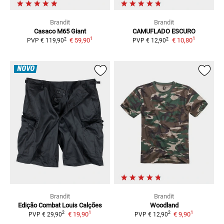
Brandit
Brandit
Casaco M65 Giant
CAMUFLADO ESCURO
1
1
2
2
€ 59,90
€ 10,80
PVP
€ 119,90
PVP
€ 12,90
NOVO
Brandit
Brandit
Edição Combat Louis
Calções
Woodland
1
1
2
2
€ 19,90
€ 9,90
PVP
€ 29,90
PVP
€ 12,90