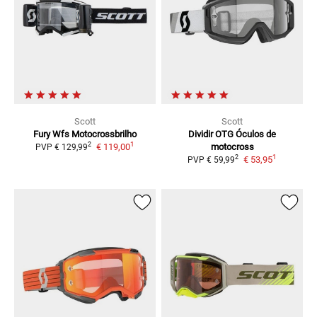
Scott
Scott
Fury Wfs Motocrossbrilho
Dividir OTG
Óculos de
1
2
€ 119,00
motocross
PVP
€ 129,99
1
2
€ 53,95
PVP
€ 59,99