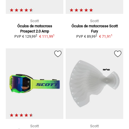
Scott
Scott
Óculos de motocross
Óculos de motocrosse Scott
Prospect 2.0 Amp
Fury
1
1
2
2
€ 111,99
€ 71,91
PVP
€ 129,99
PVP
€ 89,99
Scott
Scott