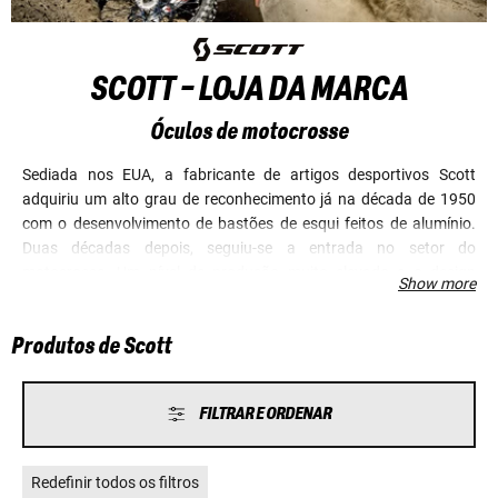
SCOTT - LOJA DA MARCA
Óculos de motocrosse
Sediada nos EUA, a fabricante de artigos desportivos Scott
adquiriu um alto grau de reconhecimento já na década de 1950
com o desenvolvimento de bastões de esqui feitos de alumínio.
Duas décadas depois, seguiu-se a entrada no setor do
motocrosse. Um nível de produção muito elevado e o design
Show more
avançado do produto, orientado para os elevados padrões de
atletas profissionais, fizeram com que o fabricante chamasse a
Produtos de Scott
atenção de todo o mundo. Os motociclistas europeus conhecem e
apreciam a marca Scott, especialmente no que diz respeito à
gama de óculos de proteção, mas também os outros artigos da
FILTRAR E ORDENAR
gama de produtos agora ampla, como capacetes e botas, são
absolutamente notáveis devido ao seu elevado padrão de
qualidade!
Redefinir todos os filtros