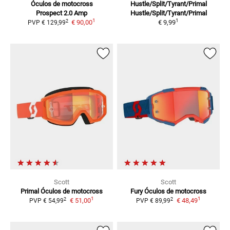
Óculos de motocross
Hustle/Split/Tyrant/Primal
Prospect 2.0 Amp
Hustle/Split/Tyrant/Primal
1
1
2
€ 90,00
€ 9,99
PVP
€ 129,99
Scott
Scott
Primal
Óculos de motocross
Fury
Óculos de motocross
1
1
2
2
€ 51,00
€ 48,49
PVP
€ 54,99
PVP
€ 89,99