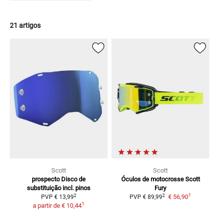
21 artigos
Scott
Scott
prospecto
Disco de
Óculos de motocrosse Scott
substituição incl. pinos
Fury
1
2
2
€ 56,90
PVP
€ 13,99
PVP
€ 89,99
1
a partir de
€ 10,44