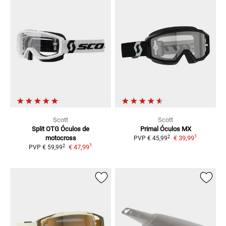
Scott
Scott
Split OTG
Óculos de
Primal
Óculos MX
1
2
motocross
€ 39,99
PVP
€ 45,99
1
2
€ 47,99
PVP
€ 59,99