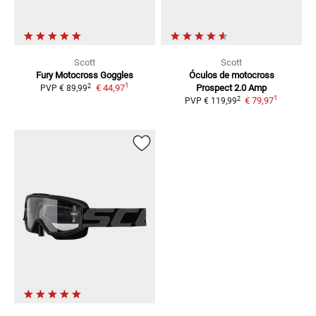
Scott
Scott
Fury
Motocross Goggles
Óculos de motocross
1
2
€ 44,97
Prospect 2.0 Amp
PVP
€ 89,99
1
2
€ 79,97
PVP
€ 119,99