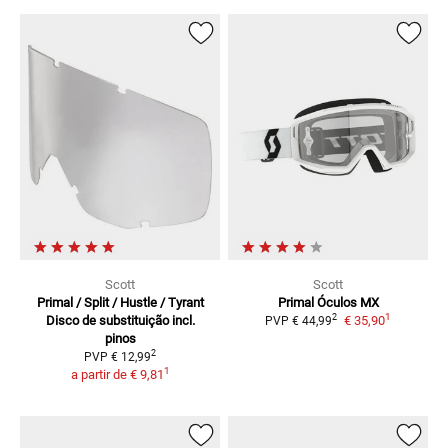
Scott
Scott
Primal / Split / Hustle / Tyrant
Primal
Óculos MX
1
2
Disco de substituição incl.
€ 35,90
PVP
€ 44,99
pinos
2
PVP
€ 12,99
1
a partir de
€ 9,81