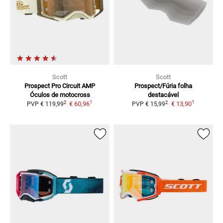
Scott
Scott
Prospect Pro Circuit AMP
Prospect/Fúria
folha
Óculos de motocross
destacável
1
1
2
2
€ 60,96
€ 13,90
PVP
€ 119,99
PVP
€ 15,99