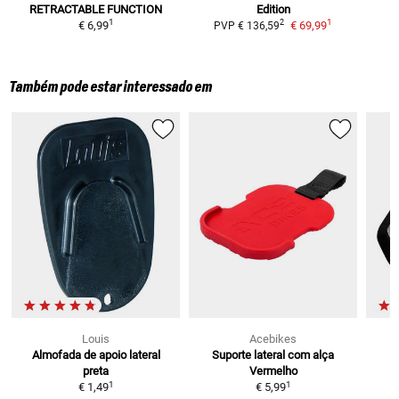
RETRACTABLE FUNCTION
Edition
1
1
2
€ 6,99
€ 69,99
PVP
€ 136,59
Também pode estar interessado em
Louis
Acebikes
Almofada de apoio lateral
Suporte lateral com alça
preta
Vermelho
1
1
€ 1,49
€ 5,99