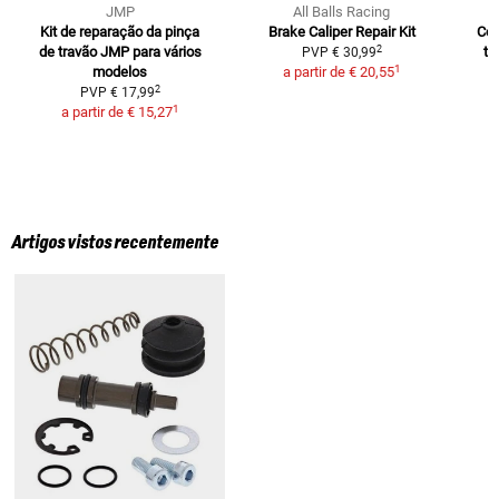
JMP
All Balls Racing
Kit de reparação da pinça
Brake Caliper Repair Kit
Con
2
de travão JMP
para vários
tr
PVP
€ 30,99
1
modelos
a partir de
€ 20,55
2
PVP
€ 17,99
1
a partir de
€ 15,27
Artigos vistos recentemente