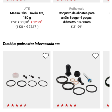
ATE
Rothewald
Massa Cilin. Travão Ate,
Conjunto de alicates para
C
180 g
anéis Seeger
4 peças,
1
2
€ 12,99
diâmetro: 10-50mm
PVP
€ 21,30
1
1
€ 21,99
(
1 KG
=
€ 72,17
)
Também pode estar interessado em