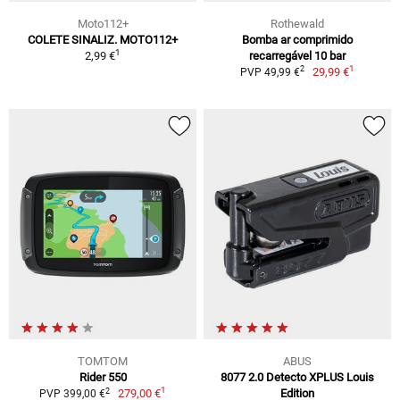
Moto112+
Rothewald
COLETE SINALIZ. MOTO112+
Bomba ar comprimido
1
2,99 €
recarregável 10 bar
1
2
29,99 €
PVP 49,99 €
TOMTOM
ABUS
Rider 550
8077 2.0 Detecto XPLUS Louis
1
2
279,00 €
Edition
PVP 399,00 €