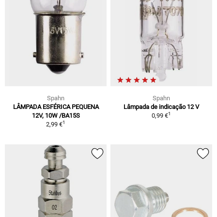
Spahn
Spahn
LÂMPADA ESFÉRICA PEQUENA
Lâmpada de indicação 12 V
1
12V, 10W /BA15S
0,99 €
1
2,99 €