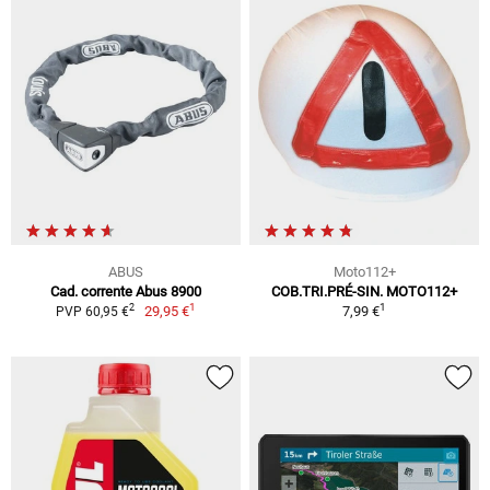
ABUS
Moto112+
Cad. corrente Abus 8900
COB.TRI.PRÉ-SIN. MOTO112+
1
1
2
29,95 €
7,99 €
PVP 60,95 €