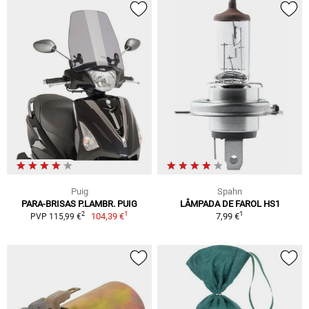
Puig
Spahn
PARA-BRISAS P.LAMBR. PUIG
LÂMPADA DE FAROL HS1
1
1
2
104,39 €
7,99 €
PVP 115,99 €