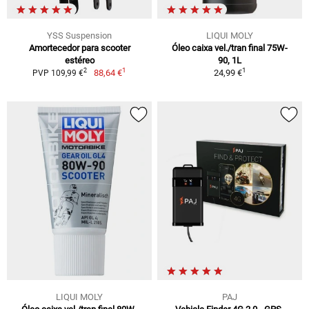
YSS Suspension
LIQUI MOLY
Amortecedor para scooter
Óleo caixa vel./tran final 75W-
estéreo
90, 1L
1
1
2
88,64 €
24,99 €
PVP 109,99 €
LIQUI MOLY
PAJ