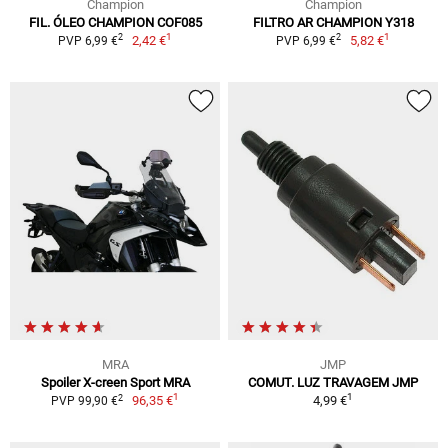
Champion
Champion
FIL. ÓLEO CHAMPION COF085
FILTRO AR CHAMPION Y318
1
1
2
2
2,42 €
5,82 €
PVP 6,99 €
PVP 6,99 €
MRA
JMP
Spoiler X-creen Sport MRA
COMUT. LUZ TRAVAGEM JMP
1
1
2
96,35 €
4,99 €
PVP 99,90 €