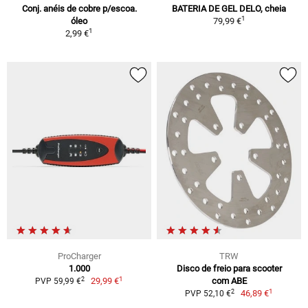
Conj. anéis de cobre p/escoa.
BATERIA DE GEL DELO, cheia
1
óleo
79,99 €
1
2,99 €
ProCharger
TRW
1.000
Disco de freio para scooter
1
2
29,99 €
com ABE
PVP 59,99 €
1
2
46,89 €
PVP 52,10 €