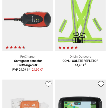
ProCharger
Origin-Outdoors
Carregador conector
CONJ. COLETE REFLETOR
1
ProCharger 600
14,95 €
1
2
24,99 €
PVP 29,99 €