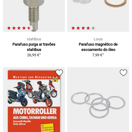
stahlbus
Louis
Parafuso purga ar travões
Parafuso magnético de
stahlbus
escoamento do óleo
1
1
26,95 €
7,99 €