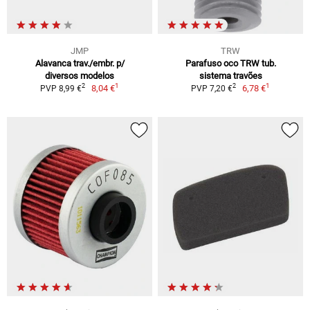
JMP
TRW
Alavanca trav./embr. p/
Parafuso oco TRW tub.
diversos modelos
sistema travões
1
1
2
2
8,04 €
6,78 €
PVP 8,99 €
PVP 7,20 €