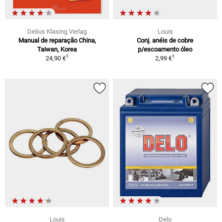
Delius Klasing Verlag
Louis
Manual de reparação China,
Conj. anéis de cobre
Taiwan, Korea
p/escoamento óleo
1
1
24,90 €
2,99 €
Louis
Delo