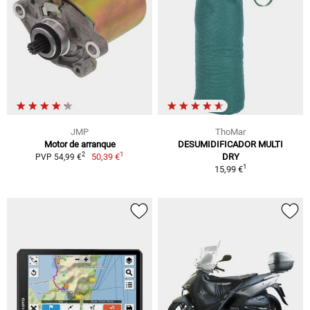
JMP
ThoMar
Motor de arranque
DESUMIDIFICADOR MULTI
1
2
50,39 €
DRY
PVP 54,99 €
1
15,99 €