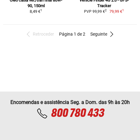
Óleo caixa vel./tran final 80W-
Vehicle Finder 4G 2.0 - GPS-
90, 150ml
Tracker
1
1
2
8,49 €
79,99 €
PVP 99,99 €
Retroceder
Página 1 de 2
Seguinte
Encomendas e assistência Seg. a Dom. das 9h às 20h
800 780 433