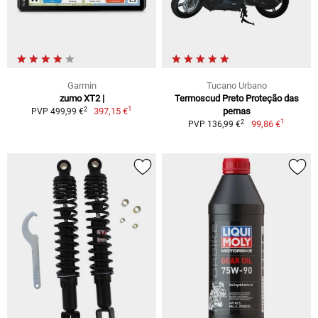
Garmin
Tucano Urbano
zumo XT2 |
Termoscud Preto Proteção das
1
2
397,15 €
pernas
PVP 499,99 €
1
2
99,86 €
PVP 136,99 €