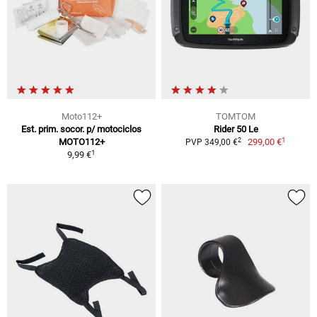
Moto112+
TOMTOM
Est. prim. socor. p/ motociclos
Rider 50 Le
1
2
MOTO112+
299,00 €
PVP 349,00 €
1
9,99 €