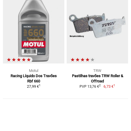
Motul
TRW
Racing Líquido Dos Travões
Pastilhas travões TRW Roller &
Rbf 660
Offroad
1
1
2
27,99 €
6,73 €
PVP 13,76 €