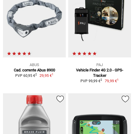
ABUS
PAJ
Cad. corrente Abus 8900
Vehicle Finder 4G 2.0 - GPS-
1
2
29,95 €
Tracker
PVP 60,95 €
1
2
79,99 €
PVP 99,99 €