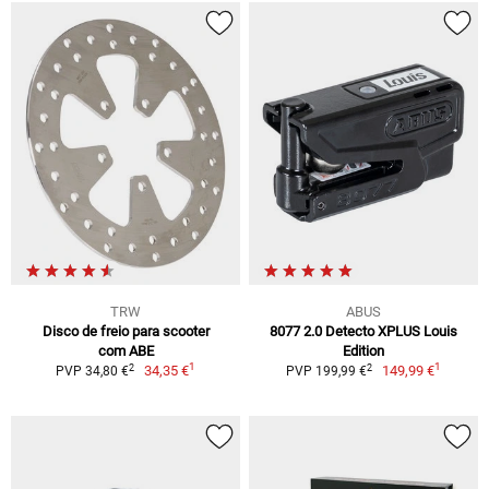
TRW
ABUS
Disco de freio para scooter
8077 2.0 Detecto XPLUS Louis
com ABE
Edition
1
1
2
2
34,35 €
149,99 €
PVP 34,80 €
PVP 199,99 €