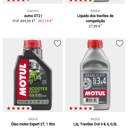
Garmin
Motul
zumo XT2 |
Líquido dos travões de
1
2
397,15 €
competição
PVP 499,99 €
1
27,99 €
Motul
Motul
Óleo motor Expert 2T, 1 litro
Líq. Travões Dot 3 & 4, 0,5L