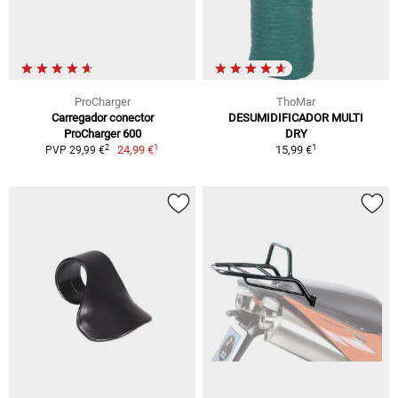
ProCharger
ThoMar
Carregador conector
DESUMIDIFICADOR MULTI
ProCharger 600
DRY
1
1
2
24,99 €
15,99 €
PVP 29,99 €