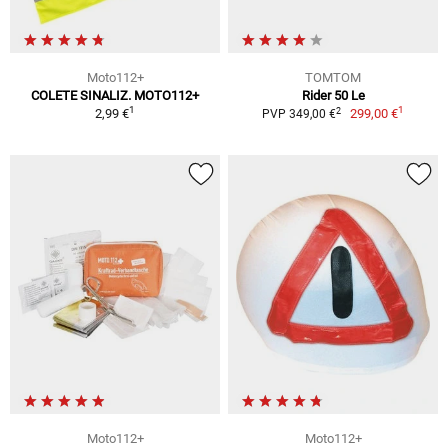
Moto112+
TOMTOM
COLETE SINALIZ. MOTO112+
Rider 50 Le
1
1
2
2,99 €
299,00 €
PVP 349,00 €
Moto112+
Moto112+