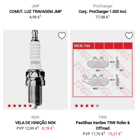
JMP
ProCharger
COMUT. LUZ TRAVAGEM JMP
Conj.: ProCharger 1.000 incl.
1
1
4,99 €
77,98 €
NGK
TRW
VELA DE IGNIÇÃO NGK
Pastilhas travões TRW Roller &
1
2
8,78 €
Offroad
PVP 12,99 €
1
2
15,27 €
PVP 17,70 €