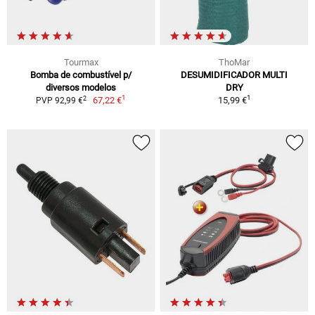
Tourmax
ThoMar
Bomba de combustível p/
DESUMIDIFICADOR MULTI
diversos modelos
DRY
1
1
2
67,22 €
15,99 €
PVP 92,99 €