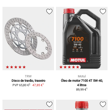
TRW
Motul
Disco de travão, traseiro
Óleo de motor 7100 4T 5W-40,
1
2
47,85 €
4 litros
PVP 65,80 €
1
89,99 €