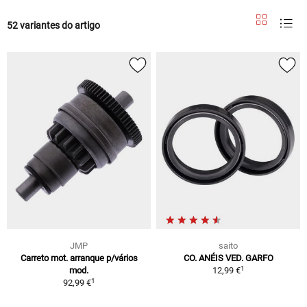
52 variantes do artigo
JMP
saito
Carreto mot. arranque p/vários
CO. ANÉIS VED. GARFO
1
mod.
12,99 €
1
92,99 €