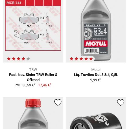
TRW
Motul
Past. trav. Sinter TRW Roller &
Líq. Travões Dot 3 & 4, 0,5L
1
Offroad
9,99 €
1
2
17,46 €
PVP 30,59 €