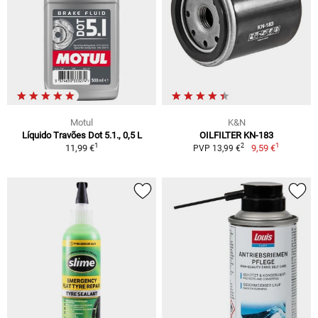
Motul
K&N
Líquido Travões Dot 5.1., 0,5 L
OILFILTER KN-183
1
1
2
11,99 €
9,59 €
PVP 13,99 €