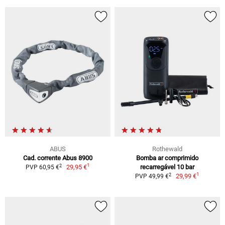
ABUS
Rothewald
Cad. corrente Abus 8900
Bomba ar comprimido
1
2
29,95 €
recarregável 10 bar
PVP 60,95 €
1
2
29,99 €
PVP 49,99 €