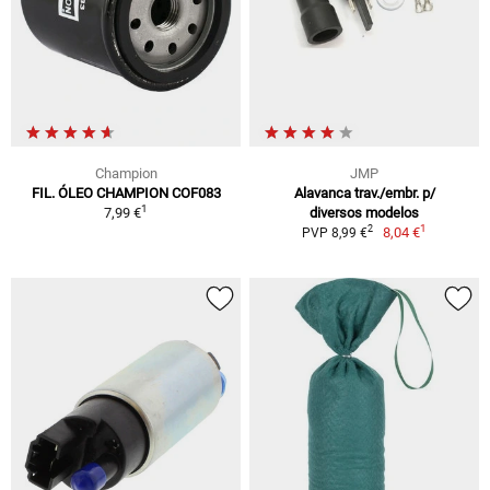
Champion
JMP
FIL. ÓLEO CHAMPION COF083
Alavanca trav./embr. p/
1
7,99 €
diversos modelos
1
2
8,04 €
PVP 8,99 €