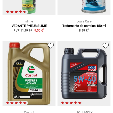
slime
Louis Care
VEDANTE PNEUS SLIME
Tratamento de correias 150 ml
1
1
2
9,50 €
8,99 €
PVP 11,99 €
Castrol
LIQUI MOLY