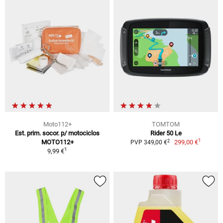
Moto112+
TOMTOM
Est. prim. socor. p/ motociclos
Rider 50 Le
1
2
MOTO112+
299,00 €
PVP 349,00 €
1
9,99 €