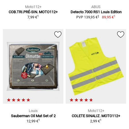
Moto112+
ABUS
COB.TRI.PRÉ-SIN. MOTO112+
Detecto 7000 RS1 Louis Edition
1
1
2
7,99 €
89,95 €
PVP 139,95 €
Louis
Moto112+
Sauberman Oil Mat Set of 2
COLETE SINALIZ. MOTO112+
1
1
12,99 €
2,99 €