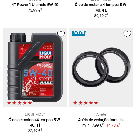
4T Power 1 Ultimate 5W-40
Óleo de motor a 4 tempos 5 W-
1
73,99 €
40, 4 L
1
80,49 €
NOVO
LIQUI MOLY
Ariete
Óleo de motor a 4 tempos 5 W-
Anéis de vedação forquilha
1
2
40, 1 l
14,78 €
PVP 17,99 €
1
22,49 €