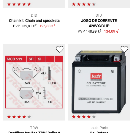
DID
DID
Chain kit: Chain and sprockets
JOGO DE CORRENTE
1
2
125,83 €
428VX/CLIP
PVP 139,81 €
1
2
134,09 €
PVP 148,99 €
TRW
Louis Parts