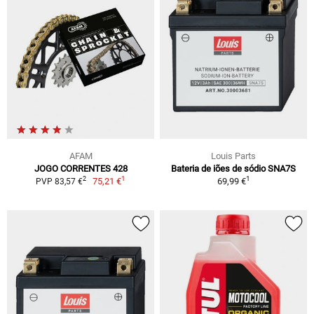
AFAM
Louis Parts
JOGO CORRENTES 428
Bateria de iões de sódio SNA7S
1
1
2
75,21 €
69,99 €
PVP 83,57 €