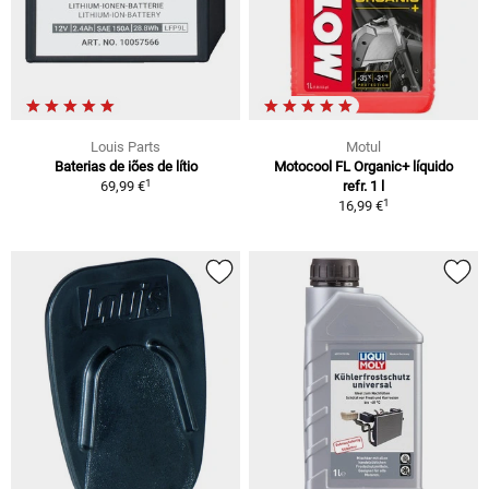
Louis Parts
Motul
Baterias de iões de lítio
Motocool FL Organic+ líquido
1
69,99 €
refr. 1 l
1
16,99 €