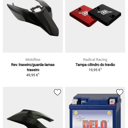
Motoflow
Radical Racing
Rev. traseiro/guarda-lamas
Tampa cilindro do travão
1
traseiro
19,95 €
1
49,95 €