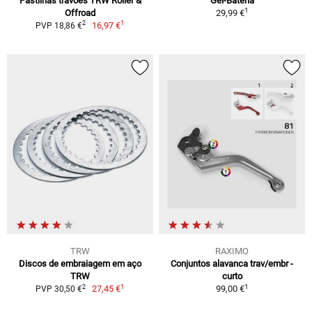
Pastilhas travões TRW Roller &
Gel-Bateria
1
Offroad
29,99 €
1
2
16,97 €
PVP 18,86 €
TRW
RAXIMO
Discos de embraiagem em aço
Conjuntos alavanca trav/embr -
TRW
curto
1
1
2
27,45 €
99,00 €
PVP 30,50 €