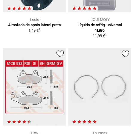
Louis
LIQUI MOLY
Almofada de apoio lateral preta
Líquido de refrig. universal
1
1,49 €
1Litro
1
11,99 €
TRW
Tourmax