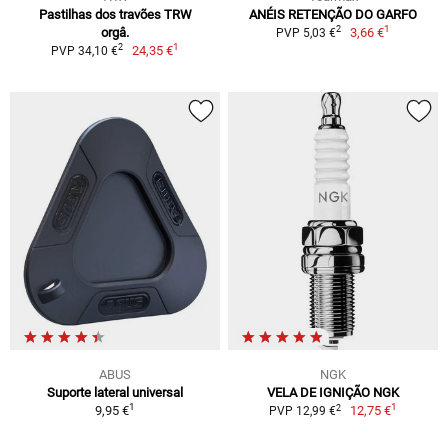
Pastilhas dos travões TRW
ANÉIS RETENÇÃO DO GARFO
1
2
orgâ.
3,66 €
PVP 5,03 €
1
2
24,35 €
PVP 34,10 €
ABUS
NGK
Suporte lateral universal
VELA DE IGNIÇÃO NGK
1
1
2
9,95 €
12,75 €
PVP 12,99 €