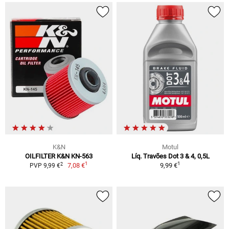
K&N
Motul
OILFILTER K&N KN-563
Líq. Travões Dot 3 & 4, 0,5L
1
1
2
7,08 €
9,99 €
PVP 9,99 €