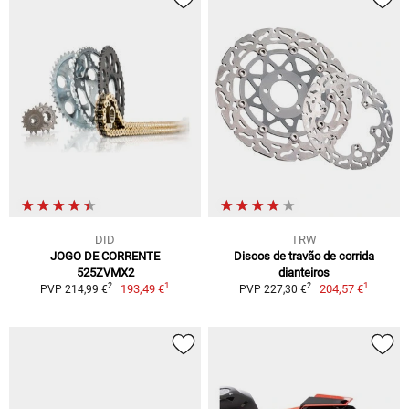
DID
TRW
JOGO DE CORRENTE
Discos de travão de corrida
525ZVMX2
dianteiros
1
1
2
2
193,49 €
204,57 €
PVP 214,99 €
PVP 227,30 €