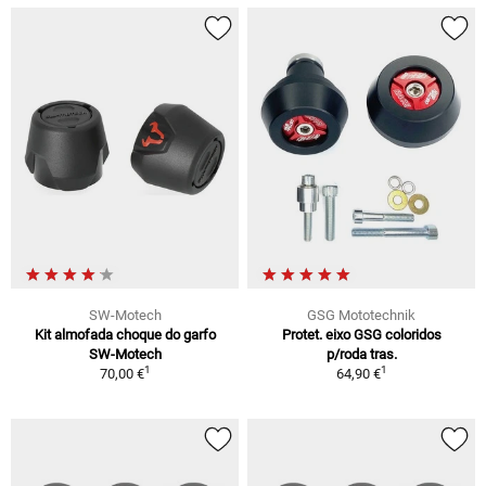
SW-Motech
GSG Mototechnik
Kit almofada choque do garfo
Protet. eixo GSG coloridos
SW-Motech
p/roda tras.
1
1
70,00 €
64,90 €