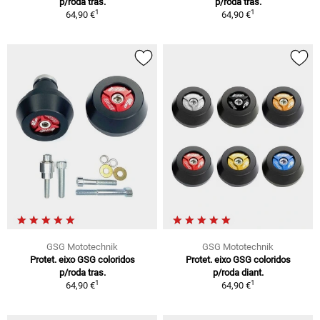
p/roda tras.
p/roda tras.
1
1
64,90 €
64,90 €
GSG Mototechnik
GSG Mototechnik
Protet. eixo GSG coloridos
Protet. eixo GSG coloridos
p/roda tras.
p/roda diant.
1
1
64,90 €
64,90 €