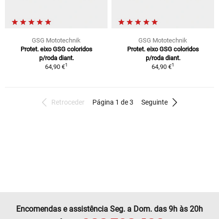
GSG Mototechnik
GSG Mototechnik
Protet. eixo GSG coloridos
Protet. eixo GSG coloridos
p/roda diant.
p/roda diant.
1
1
64,90 €
64,90 €
Retroceder
Página 1 de 3
Seguinte
Encomendas e assistência Seg. a Dom. das 9h às 20h