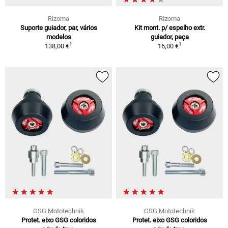
Rizoma
Rizoma
Suporte guiador, par, vários
Kit mont. p/ espelho extr.
modelos
guiador, peça
1
1
138,00 €
16,00 €
GSG Mototechnik
GSG Mototechnik
Protet. eixo GSG coloridos
Protet. eixo GSG coloridos