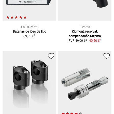
Louis Parts
Rizoma
Baterias de iões de lítio
Kit mont. reservat.
1
89,99 €
compensação Rizoma
1
2
40,50 €
PVP 49,00 €