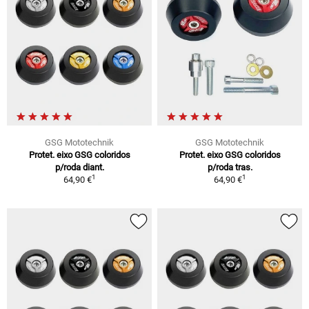
GSG Mototechnik
GSG Mototechnik
Protet. eixo GSG coloridos
Protet. eixo GSG coloridos
p/roda diant.
p/roda tras.
1
1
64,90 €
64,90 €