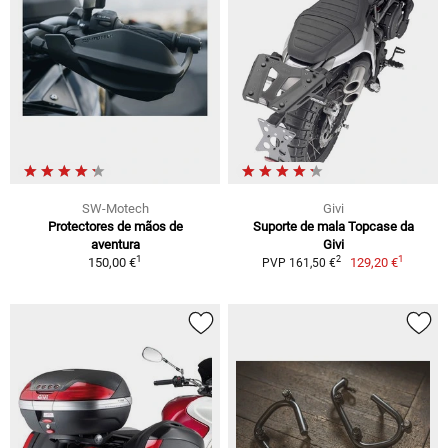
SW-Motech
Givi
Protectores de mãos de
Suporte de mala Topcase da
aventura
Givi
1
1
2
150,00 €
129,20 €
PVP 161,50 €