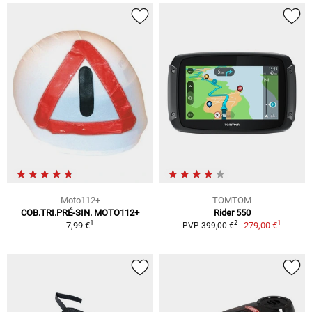
Moto112+
TOMTOM
COB.TRI.PRÉ-SIN. MOTO112+
Rider 550
1
1
2
7,99 €
279,00 €
PVP 399,00 €