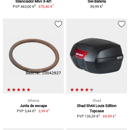
Silenciador Mivv X-M1
Gel-Bateria
1
1
2
370,40 €
39,99 €
PVP 463,00 €
Athena
Shad
Junta de escape
Shad Sh44 Louis Edition
1
2
3,99 €
Topcase
PVP 5,44 €
1
2
69,99 €
PVP 136,59 €