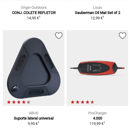
Origin-Outdoors
Louis
CONJ. COLETE REFLETOR
Sauberman Oil Mat Set of 2
1
1
14,95 €
12,99 €
ABUS
ProCharger
Suporte lateral universal
4.000
1
1
9,95 €
119,99 €