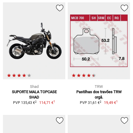
Shad
TRW
SUPORTE MALA TOPCASE
Pastilhas dos travões TRW
SHAD
orgâ.
1
1
2
2
114,71 €
19,49 €
PVP 135,43 €
PVP 31,61 €