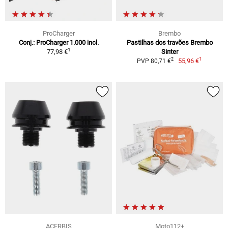
ProCharger
Brembo
Conj.: ProCharger 1.000 incl.
Pastilhas dos travões Brembo
1
77,98 €
Sinter
1
2
55,96 €
PVP 80,71 €
ACERBIS
Moto112+