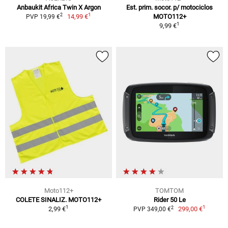
Anbaukit Africa Twin X Argon
Est. prim. socor. p/ motociclos
1
2
14,99 €
MOTO112+
PVP 19,99 €
1
9,99 €
Moto112+
TOMTOM
COLETE SINALIZ. MOTO112+
Rider 50 Le
1
1
2
2,99 €
299,00 €
PVP 349,00 €