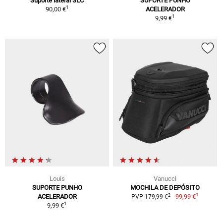
Suporte lateral SLC
SUPORTE PUNHO
1
90,00 €
ACELERADOR
1
9,99 €
Louis
Vanucci
SUPORTE PUNHO
MOCHILA DE DEPÓSITO
1
2
ACELERADOR
99,99 €
PVP 179,99 €
1
9,99 €