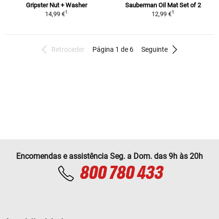
Gripster Nut + Washer
Sauberman Oil Mat Set of 2
1
1
14,99 €
12,99 €
Retroceder
Página 1 de 6
Seguinte
Encomendas e assistência Seg. a Dom. das 9h às 20h
800 780 433