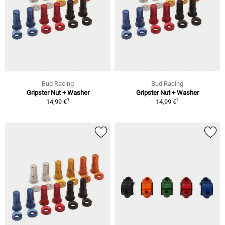
Bud Racing
Bud Racing
Gripster Nut + Washer
Gripster Nut + Washer
1
1
14,99 €
14,99 €