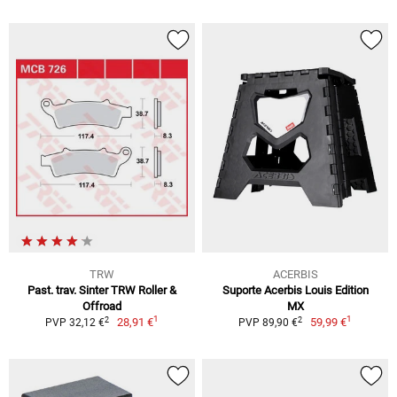
TRW
ACERBIS
Past. trav. Sinter TRW Roller &
Suporte Acerbis Louis Edition
Offroad
MX
1
1
2
2
28,91 €
59,99 €
PVP 32,12 €
PVP 89,90 €