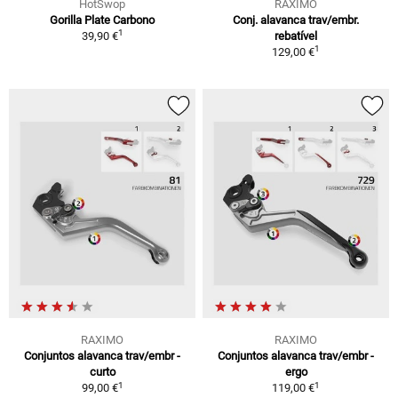
HotSwop
RAXIMO
Gorilla Plate Carbono
Conj. alavanca trav/embr.
1
39,90 €
rebatível
1
129,00 €
RAXIMO
RAXIMO
Conjuntos alavanca trav/embr -
Conjuntos alavanca trav/embr -
curto
ergo
1
1
99,00 €
119,00 €