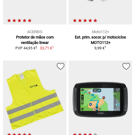
ACERBIS
Moto112+
Protetor de mãos com
Est. prim. socor. p/ motociclos
ventilação linear
MOTO112+
1
1
2
33,71 €
9,99 €
PVP 44,95 €