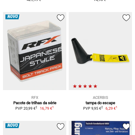
NOVO
RFX
ACERBIS
Pacote de trilhas da série
tampa do escape
1
1
2
2
16,79 €
6,29 €
PVP 20,99 €
PVP 9,95 €
NOVO