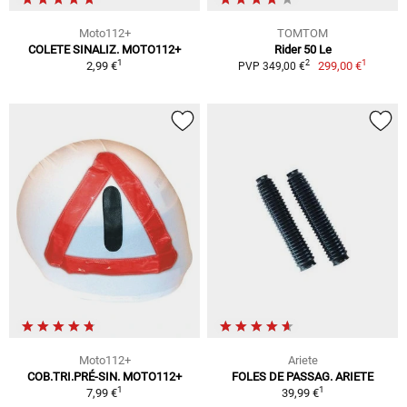
Moto112+
TOMTOM
COLETE SINALIZ. MOTO112+
Rider 50 Le
1
1
2
2,99 €
299,00 €
PVP 349,00 €
Moto112+
Ariete
COB.TRI.PRÉ-SIN. MOTO112+
FOLES DE PASSAG. ARIETE
1
1
7,99 €
39,99 €