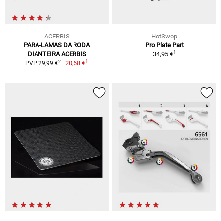
ACERBIS
HotSwop
PARA-LAMAS DA RODA
Pro Plate Part
1
DIANTEIRA ACERBIS
34,95 €
1
2
20,68 €
PVP 29,99 €