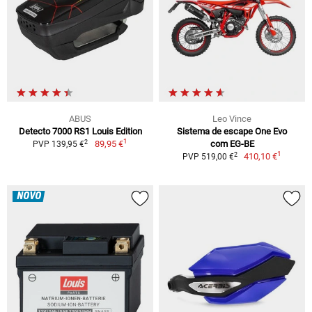
ABUS
Leo Vince
Detecto 7000 RS1 Louis Edition
Sistema de escape One Evo
1
2
89,95 €
com EG-BE
PVP 139,95 €
1
2
410,10 €
PVP 519,00 €
NOVO