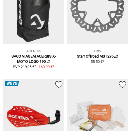
ACERBIS
TRW
SACO VIAGEM ACERBIS X-
Starr Offroad MST295EC
1
MOTO LOGO 190 LT
55,50 €
1
2
160,99 €
PVP 219,95 €
NOVO