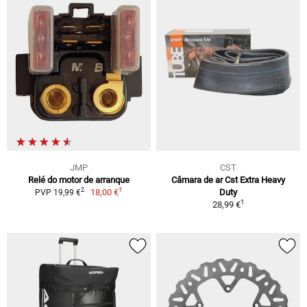
JMP
CST
Relé do motor de arranque
Câmara de ar Cst Extra Heavy
1
2
18,00 €
Duty
PVP 19,99 €
1
28,99 €