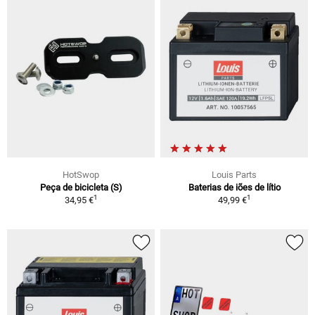
HotSwop
Louis Parts
Peça de bicicleta (S)
Baterias de iões de lítio
1
1
34,95 €
49,99 €