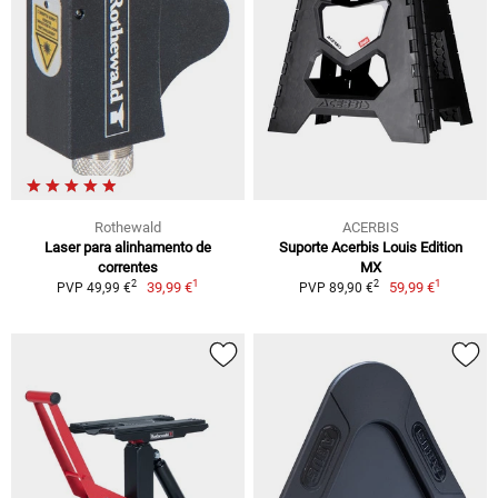
Rothewald
ACERBIS
Laser para alinhamento de
Suporte Acerbis Louis Edition
correntes
MX
1
1
2
2
39,99 €
59,99 €
PVP 49,99 €
PVP 89,90 €