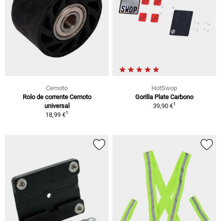
Cemoto
HotSwop
Rolo de corrente Cemoto
Gorilla Plate Carbono
1
universal
39,90 €
1
18,99 €