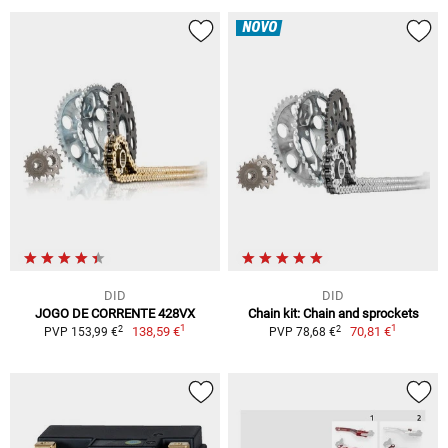
NOVO
DID
DID
JOGO DE CORRENTE 428VX
Chain kit: Chain and sprockets
1
1
2
2
138,59 €
70,81 €
PVP 153,99 €
PVP 78,68 €