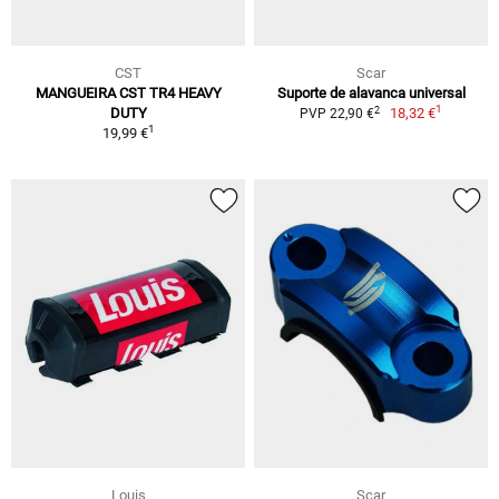
CST
Scar
MANGUEIRA CST TR4 HEAVY
Suporte de alavanca universal
1
2
DUTY
18,32 €
PVP 22,90 €
1
19,99 €
Louis
Scar