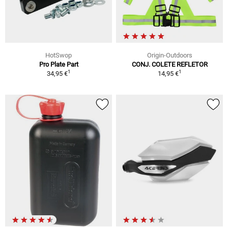
HotSwop
Origin-Outdoors
Pro Plate Part
CONJ. COLETE REFLETOR
1
1
34,95 €
14,95 €