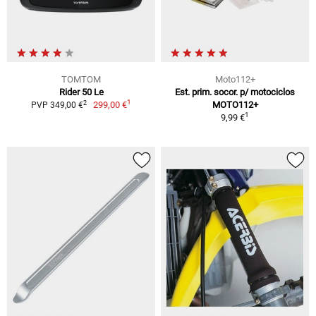
TOMTOM
Moto112+
Rider 50 Le
Est. prim. socor. p/ motociclos
1
2
299,00 €
MOTO112+
PVP 349,00 €
1
9,99 €