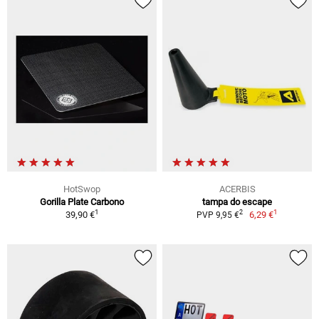
HotSwop
ACERBIS
Gorilla Plate Carbono
tampa do escape
1
1
2
39,90 €
6,29 €
PVP 9,95 €