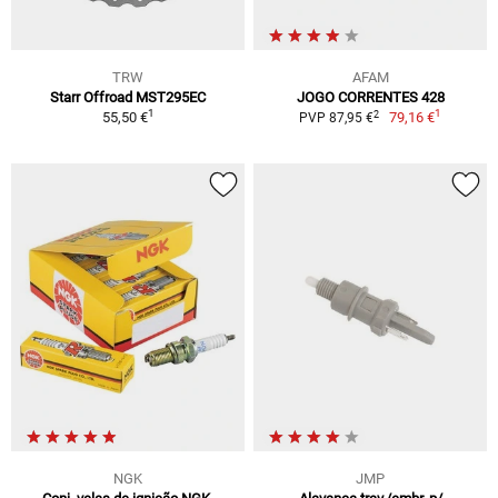
TRW
AFAM
Starr Offroad MST295EC
JOGO CORRENTES 428
1
1
2
55,50 €
79,16 €
PVP 87,95 €
NGK
JMP