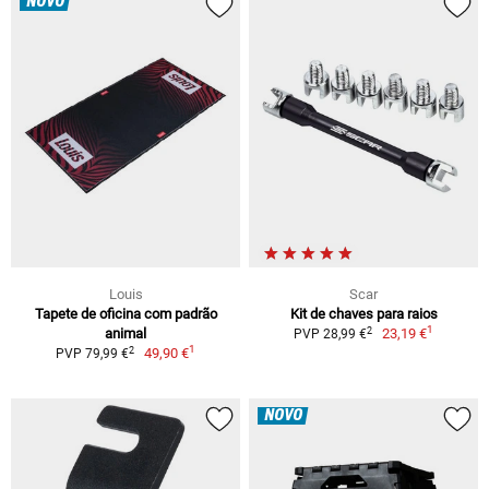
NOVO
Louis
Scar
Tapete de oficina com padrão
Kit de chaves para raios
1
2
animal
23,19 €
PVP 28,99 €
1
2
49,90 €
PVP 79,99 €
NOVO