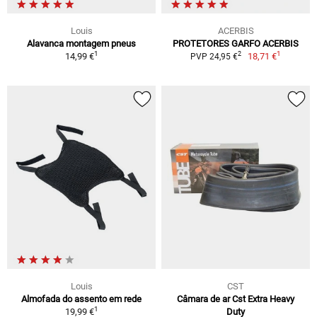
Louis
ACERBIS
Alavanca montagem pneus
PROTETORES GARFO ACERBIS
1
1
2
14,99 €
18,71 €
PVP 24,95 €
Louis
CST
Almofada do assento em rede
Câmara de ar Cst Extra Heavy
1
19,99 €
Duty