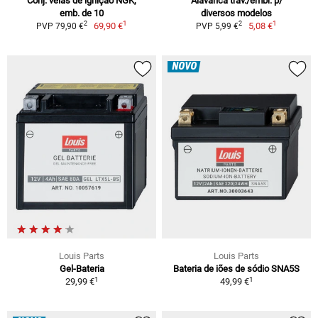
Conj. velas de ignição NGK,
Alavanca trav./embr. p/
emb. de 10
diversos modelos
1
1
2
2
69,90 €
5,08 €
PVP 79,90 €
PVP 5,99 €
NOVO
Louis Parts
Louis Parts
Gel-Bateria
Bateria de iões de sódio SNA5S
1
1
29,99 €
49,99 €