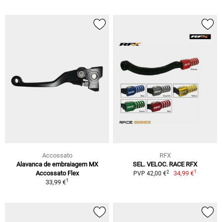
Accossato
RFX
Alavanca de embraiagem MX
SEL. VELOC. RACE RFX
1
2
Accossato Flex
34,99 €
PVP 42,00 €
1
33,99 €