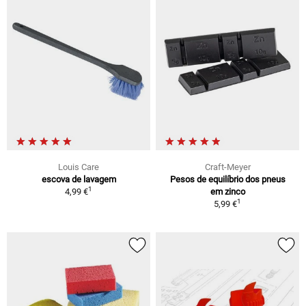
Louis Care
Craft-Meyer
escova de lavagem
Pesos de equilíbrio dos pneus
1
4,99 €
em zinco
1
5,99 €