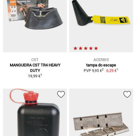
CST
ACERBIS
MANGUEIRA CST TR4 HEAVY
tampa do escape
1
2
DUTY
6,29 €
PVP 9,95 €
1
19,99 €