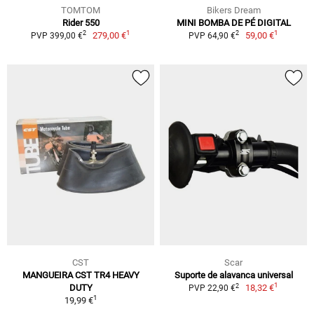
TOMTOM
Bikers Dream
Rider 550
MINI BOMBA DE PÉ DIGITAL
1
1
2
2
279,00 €
59,00 €
PVP 399,00 €
PVP 64,90 €
CST
Scar
MANGUEIRA CST TR4 HEAVY
Suporte de alavanca universal
1
2
DUTY
18,32 €
PVP 22,90 €
1
19,99 €