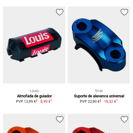
Louis
Scar
Almofada de guiador
Suporte de alavanca universal
1
1
2
2
8,99 €
18,32 €
PVP 12,99 €
PVP 22,90 €