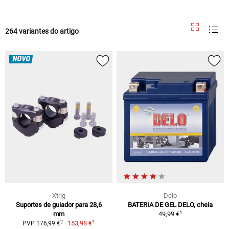
264 variantes do artigo
NOVO
Xtrig
Delo
Suportes de guiador para 28,6
BATERIA DE GEL DELO, cheia
1
mm
49,99 €
1
2
153,98 €
PVP 176,99 €