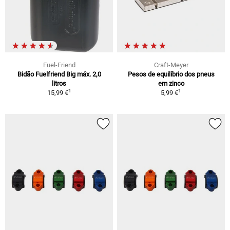
Fuel-Friend
Craft-Meyer
Bidão Fuelfriend Big máx. 2,0
Pesos de equilíbrio dos pneus
litros
em zinco
1
1
15,99 €
5,99 €