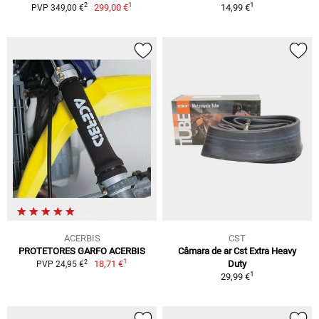
1
1
2
299,00 €
14,99 €
PVP 349,00 €
ACERBIS
CST
PROTETORES GARFO ACERBIS
Câmara de ar Cst Extra Heavy
1
2
18,71 €
Duty
PVP 24,95 €
1
29,99 €