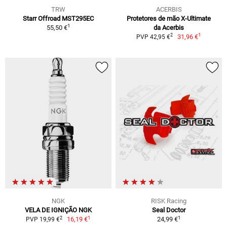
TRW
ACERBIS
Starr Offroad MST295EC
Protetores de mão X-Ultimate
1
55,50 €
da Acerbis
1
2
31,96 €
PVP 42,95 €
NGK
RISK Racing
VELA DE IGNIÇÃO NGK
Seal Doctor
1
1
2
16,19 €
24,99 €
PVP 19,99 €