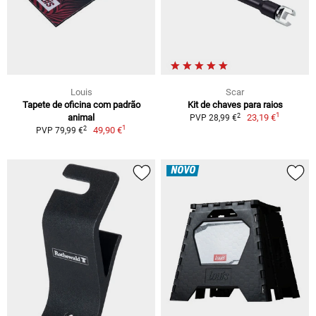
Louis
Scar
Tapete de oficina com padrão
Kit de chaves para raios
1
2
animal
23,19 €
PVP 28,99 €
1
2
49,90 €
PVP 79,99 €
NOVO