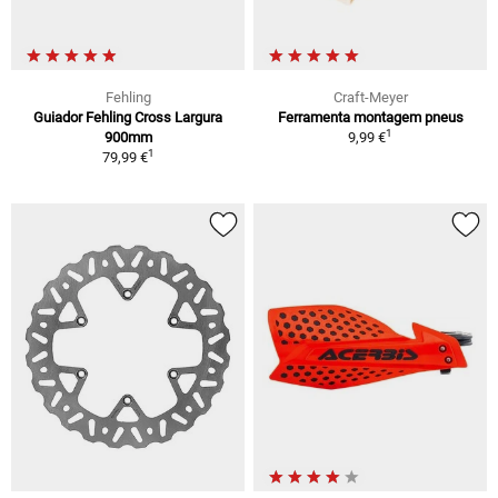
Fehling
Craft-Meyer
Guiador Fehling Cross Largura
Ferramenta montagem pneus
1
900mm
9,99 €
1
79,99 €