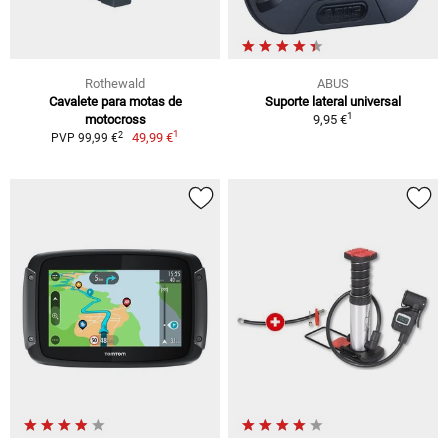
Rothewald
ABUS
Cavalete para motas de
Suporte lateral universal
1
motocross
9,95 €
1
2
49,99 €
PVP 99,99 €