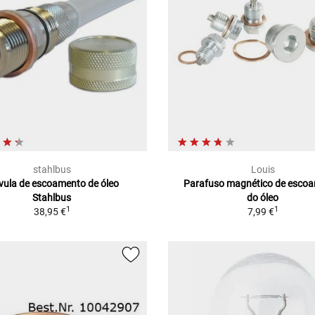
stahlbus
Louis
vula de escoamento de óleo
Parafuso magnético de esco
Stahlbus
do óleo
1
1
38,95 €
7,99 €