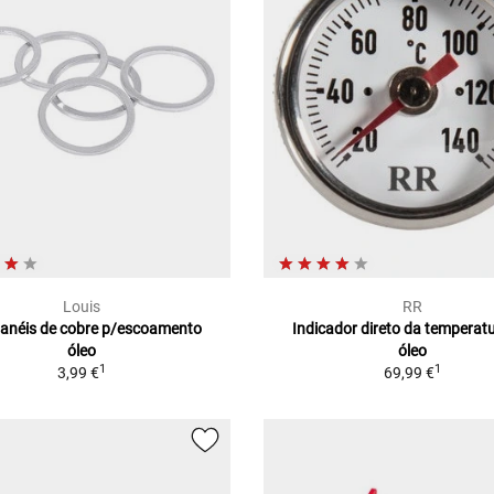
Louis
RR
 anéis de cobre p/escoamento
Indicador direto da temperat
óleo
óleo
1
1
3,99 €
69,99 €