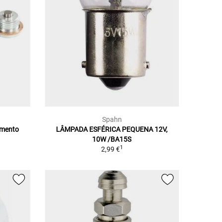
Spahn
amento
LÂMPADA ESFÉRICA PEQUENA 12V,
10W /BA15S
1
2,99 €