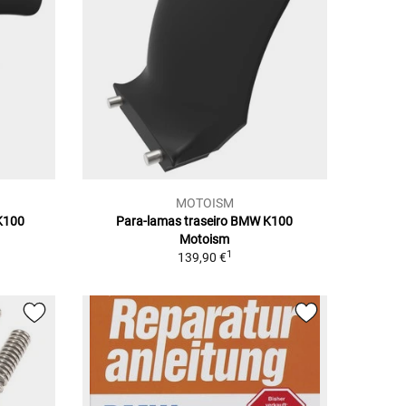
MOTOISM
K100
Para-lamas traseiro BMW K100
Motoism
1
139,90 €