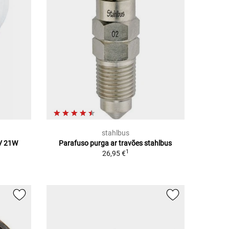
stahlbus
V 21W
Parafuso purga ar travões stahlbus
1
26,95 €