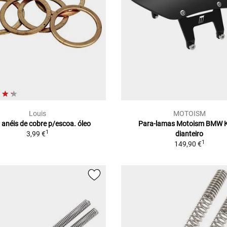
Louis
MOTOISM
 anéis de cobre p/escoa. óleo
Para-lamas Motoism BMW 
1
3,99 €
dianteiro
1
149,90 €