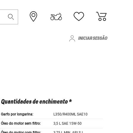
INICIAR SESSÃO
Quantidades de enchimento *
Garfo por longarina:
L350/R400ML SAE10
Óleo do motor sem filtro:
3,5 L SAE 15W-50
Óleo do motor com filtro:
3,75 L MIN. API SJ