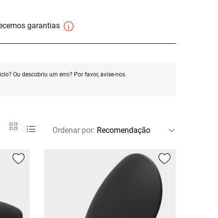
necemos garantias
clo? Ou descobriu um erro? Por favor, avise-nos.
Ordenar por
: