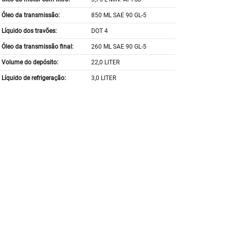
Óleo da transmissão:
850 ML SAE 90 GL-5
Líquido dos travões:
DOT 4
Óleo da transmissão final:
260 ML SAE 90 GL-5
Volume do depósito:
22,0 LITER
Líquido de refrigeração:
3,0 LITER