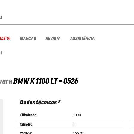
a
ALE %
MARCAS
REVISTA
ASSISTÊNCIA
LT
 para
BMW
K 1100 LT - 0526
Dados técnicos *
Cilindrada:
1093
Cilindro:
4
CV/KW:
100/74