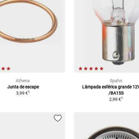
Athena
Spahn
Junta de escape
Lâmpada esférica grande 12
1
3,99 €
/BA15S
1
2,99 €