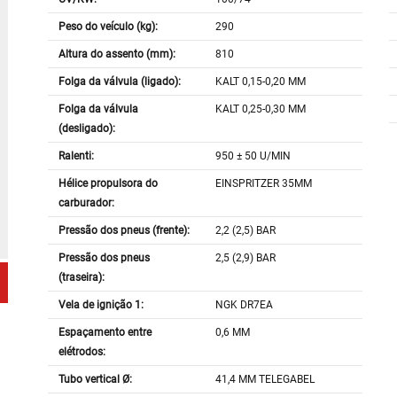
Peso do veículo (kg):
290
Altura do assento (mm):
810
Folga da válvula (ligado):
KALT 0,15-0,20 MM
Folga da válvula
KALT 0,25-0,30 MM
(desligado):
Ralenti:
950 ± 50 U/MIN
Hélice propulsora do
EINSPRITZER 35MM
carburador:
Pressão dos pneus (frente):
2,2 (2,5) BAR
Pressão dos pneus
2,5 (2,9) BAR
(traseira):
Vela de ignição 1:
NGK DR7EA
Espaçamento entre
0,6 MM
elétrodos:
Tubo vertical Ø:
41,4 MM TELEGABEL