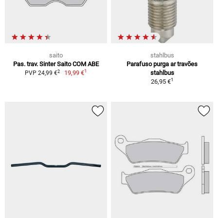
saito
stahlbus
Pas. trav. Sinter Saito COM ABE
Parafuso purga ar travões
1
2
19,99 €
stahlbus
PVP 24,99 €
1
26,95 €