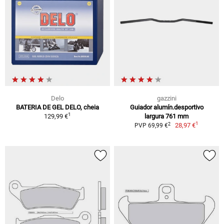
Delo
gazzini
BATERIA DE GEL DELO, cheia
Guiador alumín.desportivo
1
129,99 €
largura 761 mm
1
2
28,97 €
PVP 69,99 €