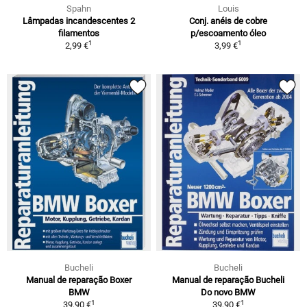
Spahn
Louis
Lâmpadas incandescentes 2
Conj. anéis de cobre
filamentos
p/escoamento óleo
1
1
2,99 €
3,99 €
Bucheli
Bucheli
Manual de reparação Boxer
Manual de reparação Bucheli
BMW
Do novo BMW
1
1
39,90 €
39,90 €