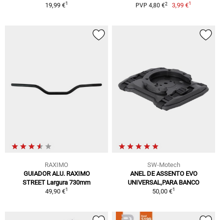
1
1
2
19,99 €
3,99 €
PVP 4,80 €
RAXIMO
SW-Motech
GUIADOR ALU. RAXIMO
ANEL DE ASSENTO EVO
STREET Largura 730mm
UNIVERSAL,PARA BANCO
1
1
49,90 €
50,00 €