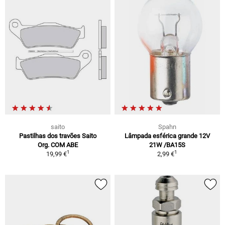
saito
Spahn
Pastilhas dos travões Saito
Lâmpada esférica grande 12V
Org. COM ABE
21W /BA15S
1
1
19,99 €
2,99 €