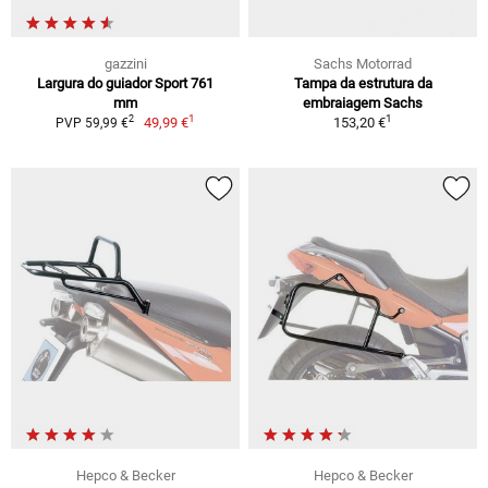
gazzini
Sachs Motorrad
Largura do guiador Sport 761
Tampa da estrutura da
mm
embraiagem Sachs
1
1
2
49,99 €
153,20 €
PVP 59,99 €
Hepco & Becker
Hepco & Becker