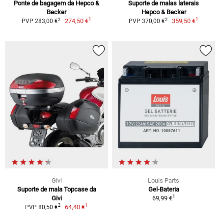
Ponte de bagagem da Hepco &
Suporte de malas laterais
Becker
Hepco & Becker
1
1
2
2
274,50 €
359,50 €
PVP 283,00 €
PVP 370,00 €
Givi
Louis Parts
Suporte de mala Topcase da
Gel-Bateria
1
Givi
69,99 €
1
2
64,40 €
PVP 80,50 €