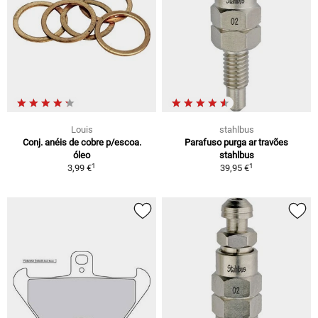
Louis
stahlbus
Conj. anéis de cobre p/escoa.
Parafuso purga ar travões
óleo
stahlbus
1
1
3,99 €
39,95 €