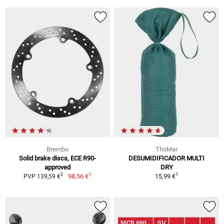
Brembo
ThoMar
Solid brake discs, ECE R90-
DESUMIDIFICADOR MULTI
approved
DRY
1
1
2
98,56 €
15,99 €
PVP 139,59 €