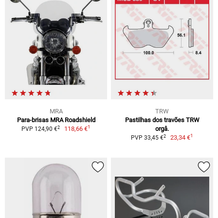
MRA
TRW
Para-brisas MRA Roadshield
Pastilhas dos travões TRW
1
2
118,66 €
orgâ.
PVP 124,90 €
1
2
23,34 €
PVP 33,45 €