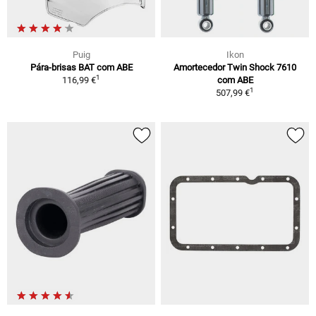
Puig
Ikon
Pára-brisas BAT com ABE
Amortecedor Twin Shock 7610
1
116,99 €
com ABE
1
507,99 €