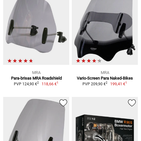
MRA
MRA
Para-brisas MRA Roadshield
Vario-Screen Para Naked-Bikes
1
1
2
2
118,66 €
199,41 €
PVP 124,90 €
PVP 209,90 €