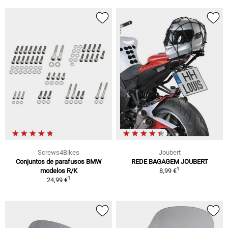
Screws4Bikes
Joubert
Conjuntos de parafusos BMW
REDE BAGAGEM JOUBERT
1
modelos R/K
8,99 €
1
24,99 €