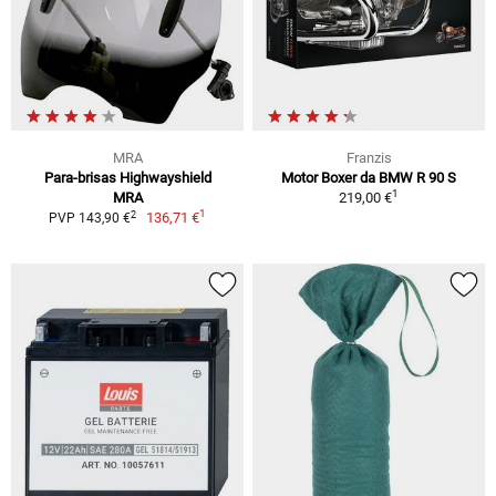
MRA
Franzis
Para-brisas Highwayshield
Motor Boxer da BMW R 90 S
1
MRA
219,00 €
1
2
136,71 €
PVP 143,90 €