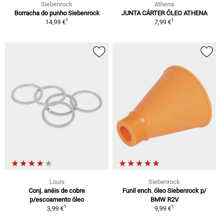
Siebenrock
Athena
Borracha do punho Siebenrock
JUNTA CÁRTER ÓLEO ATHENA
1
1
14,99 €
7,99 €
Louis
Siebenrock
Conj. anéis de cobre
Funil ench. óleo Siebenrock p/
p/escoamento óleo
BMW R2V
1
1
3,99 €
9,99 €