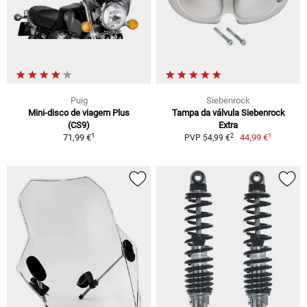
Puig
Siebenrock
Mini-disco de viagem Plus
Tampa da válvula Siebenrock
(CS9)
Extra
1
1
2
71,99 €
44,99 €
PVP 54,99 €