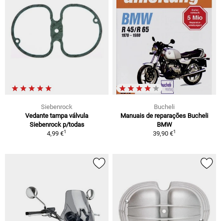
Siebenrock
Bucheli
Vedante tampa válvula
Manuais de reparações Bucheli
Siebenrock p/todas
BMW
1
1
4,99 €
39,90 €