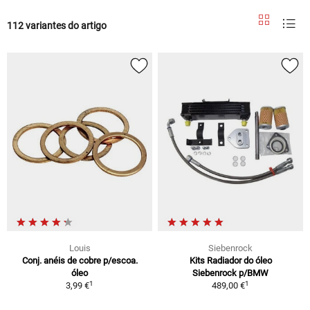
112 variantes do artigo
Louis
Siebenrock
Conj. anéis de cobre p/escoa.
Kits Radiador do óleo
óleo
Siebenrock p/BMW
1
1
3,99 €
489,00 €