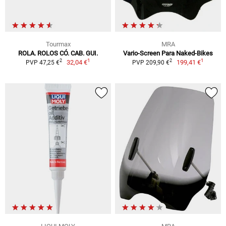
Tourmax
MRA
ROLA. ROLOS CÓ. CAB. GUI.
Vario-Screen Para Naked-Bikes
1
1
2
2
32,04 €
199,41 €
PVP 47,25 €
PVP 209,90 €