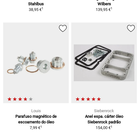
Stahlbus
Wilbers
1
1
38,95 €
139,95 €
Louis
Siebenrock
Parafuso magnético de
Anel espa. cárter óleo
escoamento do óleo
Siebenrock padrão
1
1
7,99 €
154,00 €