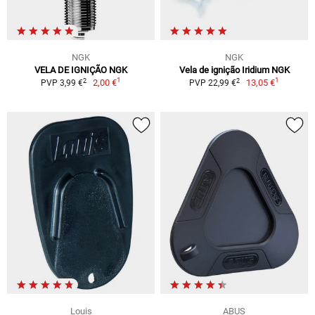
NGK
NGK
VELA DE IGNIÇÃO NGK
Vela de ignição Iridium NGK
1
1
2
2
2,00 €
13,05 €
PVP 3,99 €
PVP 22,99 €
Louis
ABUS