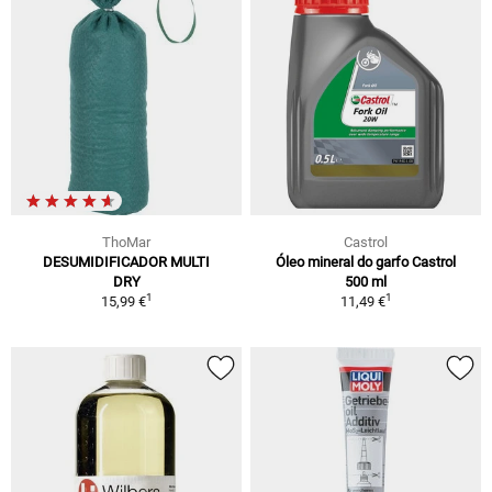
ThoMar
Castrol
DESUMIDIFICADOR MULTI
Óleo mineral do garfo Castrol
DRY
500 ml
1
1
15,99 €
11,49 €