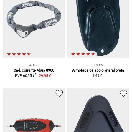
ABUS
Louis
Cad. corrente Abus 8900
Almofada de apoio lateral preta
1
1
2
29,95 €
1,49 €
PVP 60,95 €