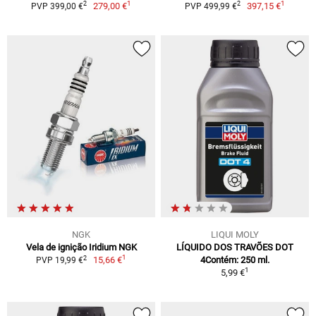
1
1
2
2
279,00 €
397,15 €
PVP 399,00 €
PVP 499,99 €
NGK
LIQUI MOLY
Vela de ignição Iridium NGK
LÍQUIDO DOS TRAVÕES DOT
1
2
15,66 €
4Contém: 250 ml.
PVP 19,99 €
1
5,99 €