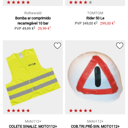
Rothewald
TOMTOM
Bomba ar comprimido
Rider 50 Le
1
2
recarregável 10 bar
299,00 €
PVP 349,00 €
1
2
29,99 €
PVP 49,99 €
Moto112+
Moto112+
COLETE SINALIZ. MOTO112+
COB.TRI.PRÉ-SIN. MOTO112+