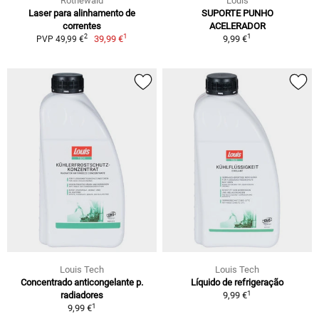
Rothewald
Louis
Laser para alinhamento de
SUPORTE PUNHO
correntes
ACELERADOR
1
1
2
39,99 €
9,99 €
PVP 49,99 €
Louis Tech
Louis Tech
Concentrado anticongelante p.
Líquido de refrigeração
1
radiadores
9,99 €
1
9,99 €