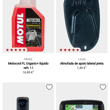
Motul
Louis
Motocool FL Organic+ líquido
Almofada de apoio lateral preta
1
refr. 1 l
1,49 €
1
16,99 €