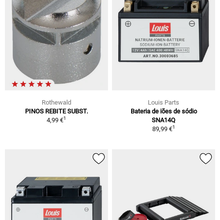
Rothewald
Louis Parts
PINOS REBITE SUBST.
Bateria de iões de sódio
1
4,99 €
SNA14Q
1
89,99 €