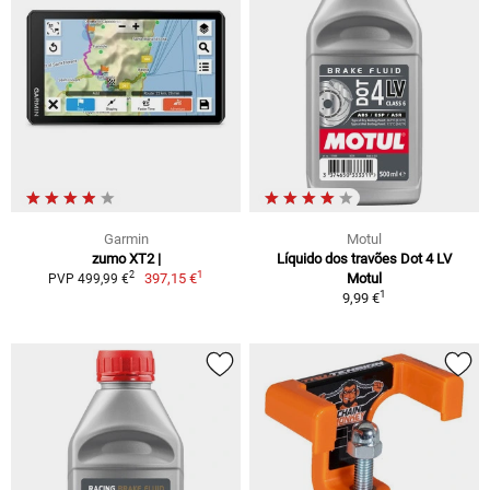
Garmin
Motul
zumo XT2 |
Líquido dos travões Dot 4 LV
1
2
397,15 €
Motul
PVP 499,99 €
1
9,99 €