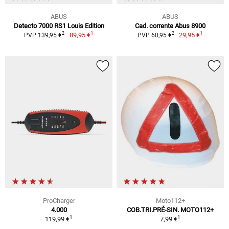
ABUS
ABUS
Detecto 7000 RS1 Louis Edition
Cad. corrente Abus 8900
1
1
2
2
89,95 €
29,95 €
PVP 139,95 €
PVP 60,95 €
ProCharger
Moto112+
4.000
COB.TRI.PRÉ-SIN. MOTO112+
1
1
119,99 €
7,99 €