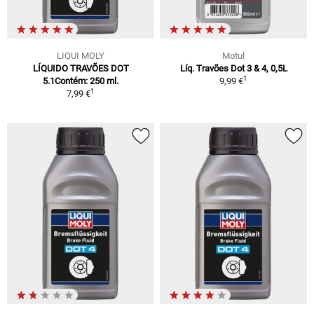
LIQUI MOLY
Motul
LÍQUIDO TRAVÕES DOT
Líq. Travões Dot 3 & 4, 0,5L
1
5.1Contém: 250 ml.
9,99 €
1
7,99 €