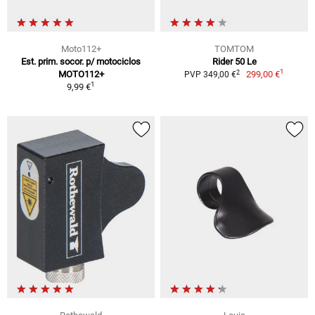
Moto112+
TOMTOM
Est. prim. socor. p/ motociclos
Rider 50 Le
1
2
MOTO112+
299,00 €
PVP 349,00 €
1
9,99 €