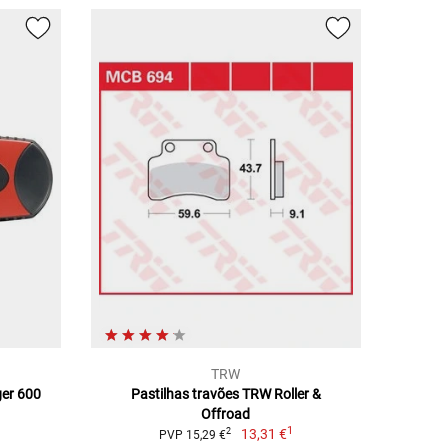
TRW
ger 600
Pastilhas travões TRW Roller &
Offroad
1
13,31 €
2
PVP 15,29 €