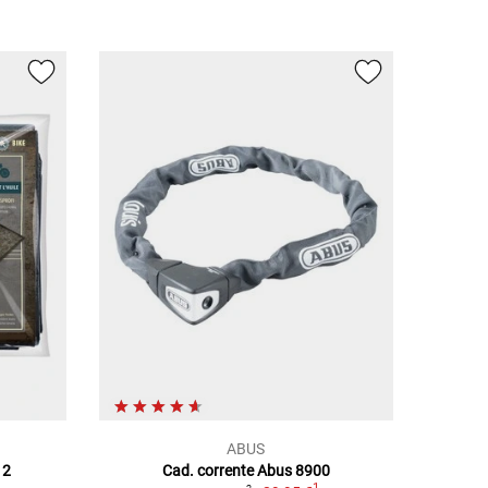
ABUS
 2
Cad. corrente Abus 8900
1