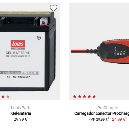
Louis Parts
ProCharger
Gel-Bateria
Carregador conector ProChar
1
1
29,99 €
24,99 €
2
PVP 29,99 €