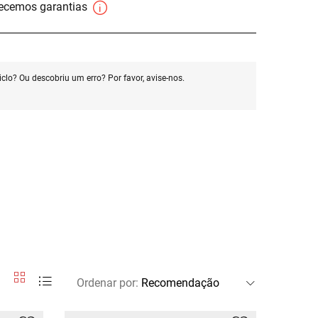
necemos garantias
clo? Ou descobriu um erro? Por favor, avise-nos.
Ordenar por
: