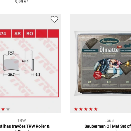
1
9,99 €
TRW
Louis
tilhas travões TRW Roller &
Sauberman Oil Mat Set of
1