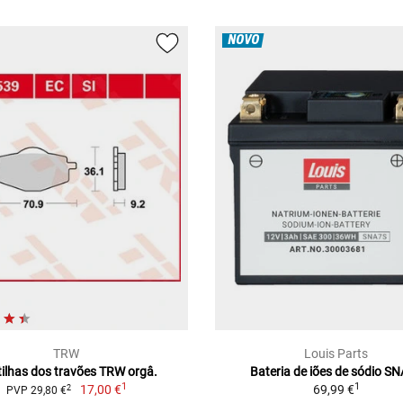
NOVO
TRW
Louis Parts
ilhas dos travões TRW orgâ.
Bateria de iões de sódio S
1
1
17,00 €
69,99 €
2
PVP 29,80 €