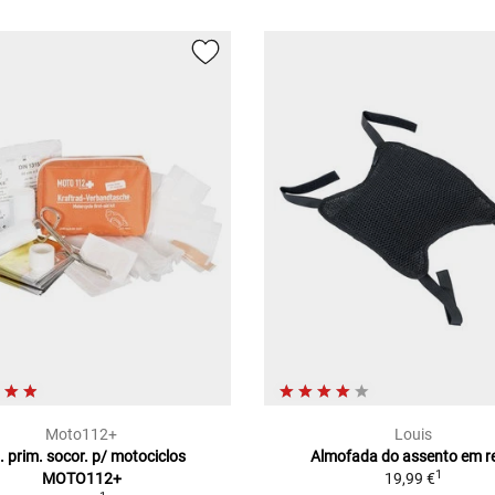
Moto112+
Louis
. prim. socor. p/ motociclos
Almofada do assento em r
1
MOTO112+
19,99 €