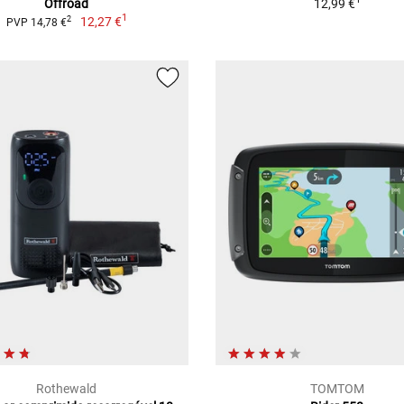
Offroad
12,99 €
1
12,27 €
2
PVP 14,78 €
Rothewald
TOMTOM