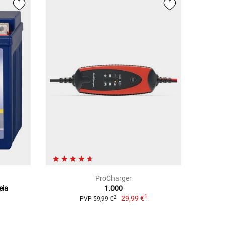
ProCharger
eia
1.000
1
29,99 €
2
PVP 59,99 €