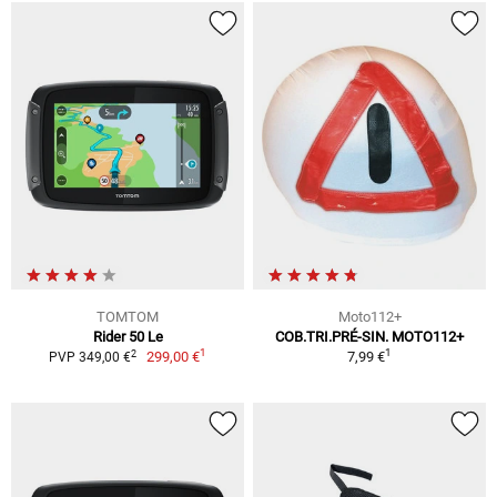
TOMTOM
Moto112+
Rider 50 Le
COB.TRI.PRÉ-SIN. MOTO112+
1
1
2
299,00 €
7,99 €
PVP 349,00 €