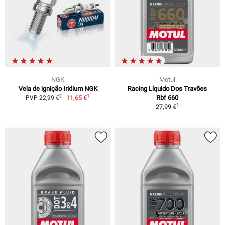
NGK
Motul
Vela de ignição Iridium NGK
Racing Líquido Dos Travões
1
2
11,65 €
Rbf 660
PVP 22,99 €
1
27,99 €