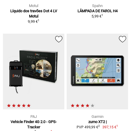
Motul
Spahn
Líquido dos travões Dot 4 LV
LÂMPADA DE FAROL H4
1
Motul
5,99 €
1
9,99 €
PAJ
Garmin
Vehicle Finder 4G 2.0 - GPS-
zumo XT2 |
1
2
Tracker
397,15 €
PVP 499,99 €