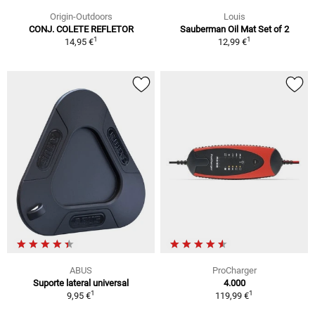
Origin-Outdoors
Louis
CONJ. COLETE REFLETOR
Sauberman Oil Mat Set of 2
1
1
14,95 €
12,99 €
ABUS
ProCharger
Suporte lateral universal
4.000
1
1
9,95 €
119,99 €