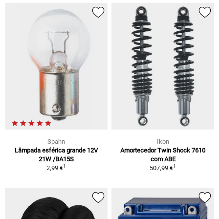
Spahn
Ikon
Lâmpada esférica grande 12V
Amortecedor Twin Shock 7610
21W /BA15S
com ABE
1
1
2,99 €
507,99 €