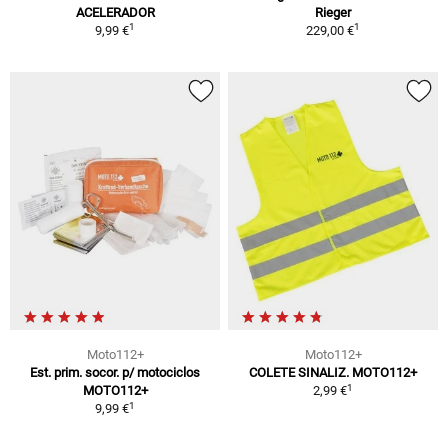
ACELERADOR
Rieger
1
1
9,99 €
229,00 €
Moto112+
Moto112+
Est. prim. socor. p/ motociclos
COLETE SINALIZ. MOTO112+
1
MOTO112+
2,99 €
1
9,99 €