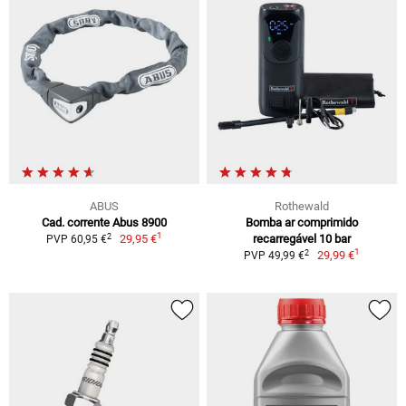
ABUS
Rothewald
Cad. corrente Abus 8900
Bomba ar comprimido
1
2
29,95 €
recarregável 10 bar
PVP 60,95 €
1
2
29,99 €
PVP 49,99 €