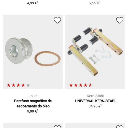
1
1
4,99 €
2,99 €
Louis
Kern-Stabi
Parafuso magnético de
UNIVERSAL KERN-STABI
1
escoamento do óleo
34,95 €
1
9,99 €