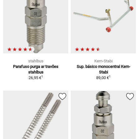
stahlbus
Kern-Stabi
Parafuso purga ar travões
Sup. básico monocentral Kern-
stahlbus
Stabi
1
1
26,95 €
89,00 €