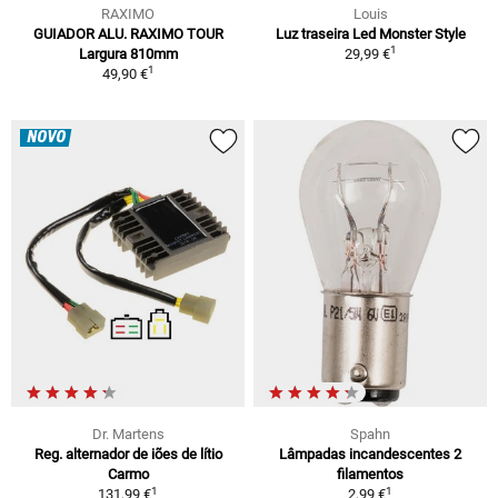
RAXIMO
Louis
GUIADOR ALU. RAXIMO TOUR
Luz traseira Led Monster Style
1
Largura 810mm
29,99 €
1
49,90 €
NOVO
Dr. Martens
Spahn
Reg. alternador de iões de lítio
Lâmpadas incandescentes 2
Carmo
filamentos
1
1
131,99 €
2,99 €