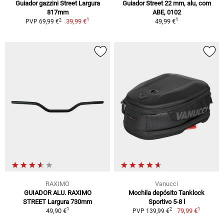
Guiador gazzini Street Largura
Guiador Street 22 mm, alu, com
817mm
ABE, 0102
1
1
2
39,99 €
49,99 €
PVP 69,99 €
RAXIMO
Vanucci
GUIADOR ALU. RAXIMO
Mochila depósito Tanklock
STREET Largura 730mm
Sportivo 5-8 l
1
1
2
49,90 €
79,99 €
PVP 139,99 €