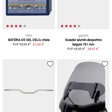
Delo
gazzini
BATERIA DE GEL DELO, cheia
Guiador alumín.desportivo
1
2
61,60 €
largura 761 mm
PVP 99,99 €
1
2
28,97 €
PVP 69,99 €