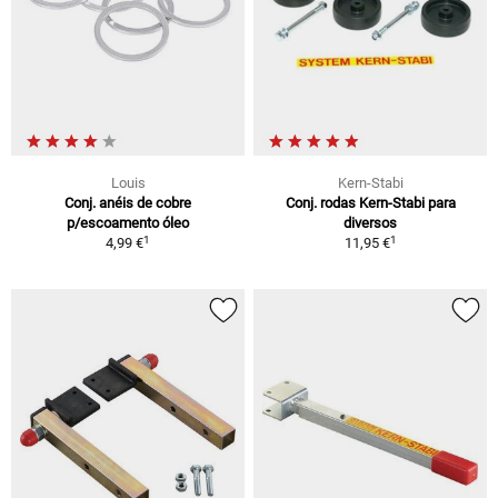
Louis
Kern-Stabi
Conj. anéis de cobre
Conj. rodas Kern-Stabi para
p/escoamento óleo
diversos
1
1
4,99 €
11,95 €