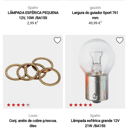
Spahn
gazzini
LÂMPADA ESFÉRICA PEQUENA
Largura do guiador Sport 761
12V, 10W /BA15S
mm
1
1
2,99 €
49,99 €
Louis
Spahn
Conj. anéis de cobre p/escoa.
Lâmpada esférica grande 12V
óleo
21W /BA15S