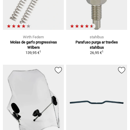
Wirth Federn
stahlbus
Molas de garfo progressivas
Parafuso purga ar travões
Wilbers
stahlbus
1
1
139,95 €
26,95 €