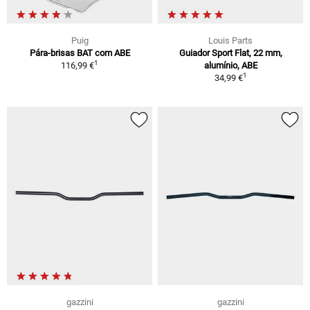
Puig
Louis Parts
Pára-brisas BAT com ABE
Guiador Sport Flat, 22 mm,
1
116,99 €
alumínio, ABE
1
34,99 €
gazzini
gazzini