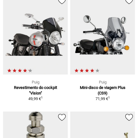
Puig
Puig
Revestimento do cockpit
Mini-disco de viagem Plus
"Vision"
(CS9)
1
1
49,99 €
71,99 €