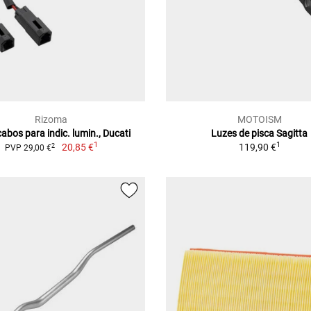
Rizoma
MOTOISM
cabos para indic. lumin., Ducati
Luzes de pisca Sagitta
1
1
20,85 €
119,90 €
2
PVP 29,00 €