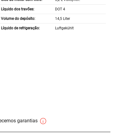
Líquido dos travões:
DOT 4
Volume do depósito:
14,5 Liter
Líquido de refrigeração:
Luftgekühlt
necemos garantias