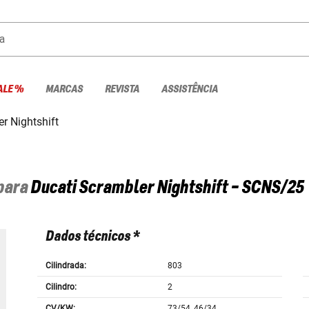
a
ALE %
MARCAS
REVISTA
ASSISTÊNCIA
r Nightshift
 para
Ducati
Scrambler Nightshift - SCNS/25
Dados técnicos *
Cilindrada:
803
Cilindro:
2
CV/KW:
73/54, 46/34