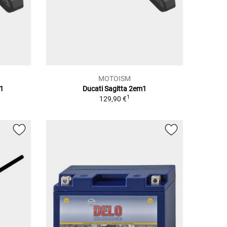
MOTOISM
m1
Ducati Sagitta 2em1
1
129,90 €