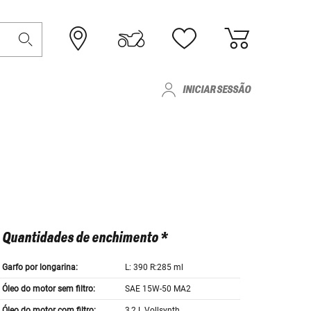
INICIAR SESSÃO
Quantidades de enchimento *
Garfo por longarina:
L: 390 R:285 ml
Óleo do motor sem filtro:
SAE 15W-50 MA2
Óleo do motor com filtro:
3,2 L Vollsynth.