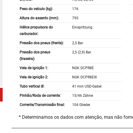
Peso do veículo (kg):
176
Altura do assento (mm):
795
Hélice propulsora do
Einspritzung
carburador:
Pressão dos pneus (frente):
2,5 Bar
Pressão dos pneus
2,5 (2,9) Bar
(traseira):
Vela de ignição 1:
NGK DCPR8E
Vela de ignição 2:
NGK DCPR8EIX
Tubo vertical Ø:
41 mm USD-Gabel
Pinhão/Roda de corrente:
15/46 Zähne
Corrente/Transmissão final:
104 Glieder
* Determinamos os dados com atenção, mas não for