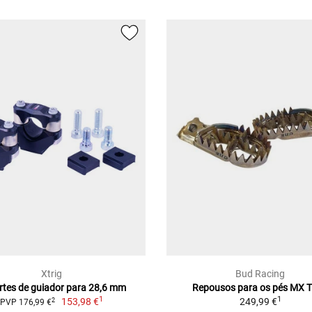
Xtrig
Bud Racing
rtes de guiador para 28,6 mm
Repousos para os pés MX T
1
1
153,98 €
249,99 €
2
PVP 176,99 €