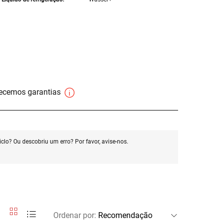
necemos garantias
clo? Ou descobriu um erro? Por favor, avise-nos.
Ordenar por
: