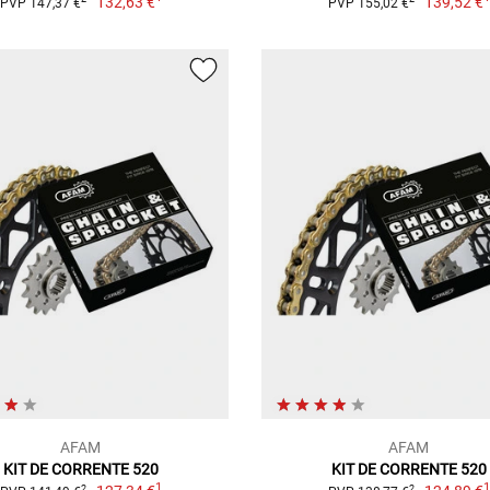
132,63 €
139,52 €
PVP 147,37 €
PVP 155,02 €
AFAM
AFAM
KIT DE CORRENTE 520
KIT DE CORRENTE 520
1
2
2