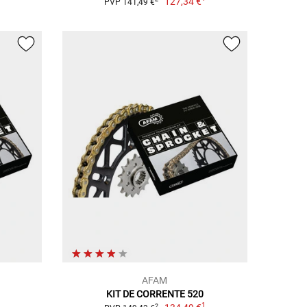
127,34 €
PVP 141,49 €
AFAM
KIT DE CORRENTE 520
1
1
2