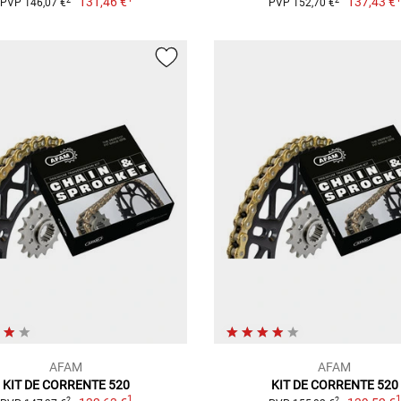
131,46 €
137,43 €
PVP 146,07 €
PVP 152,70 €
AFAM
AFAM
KIT DE CORRENTE 520
KIT DE CORRENTE 520
1
2
2