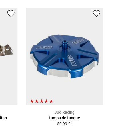
Bud Racing
itan
tampa do tanque
1
59,99 €