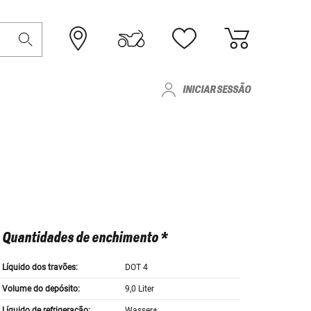
INICIAR SESSÃO
Quantidades de enchimento *
Líquido dos travões:
DOT 4
Volume do depósito:
9,0 Liter
Líquido de refrigeração:
Wasser+