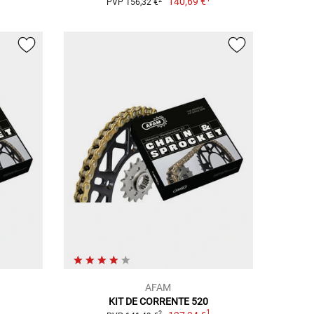
140,69 €
PVP 156,32 €
AFAM
KIT DE CORRENTE 520
1
1
2