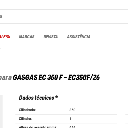
a
ALE %
MARCAS
REVISTA
ASSISTÊNCIA
F
 para
GASGAS
EC 350 F - EC350F/26
Dados técnicos *
Cilindrada:
350
Cilindro:
1
Altura do assento (mm):
956