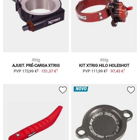
Xtrig
Xtrig
AJUST. PRÉ-CARGA XTRIG
KIT XTRIG HILO HOLESHOT
1
1
2
2
151,37 €
97,43 €
PVP 173,99 €
PVP 111,99 €
NOVO