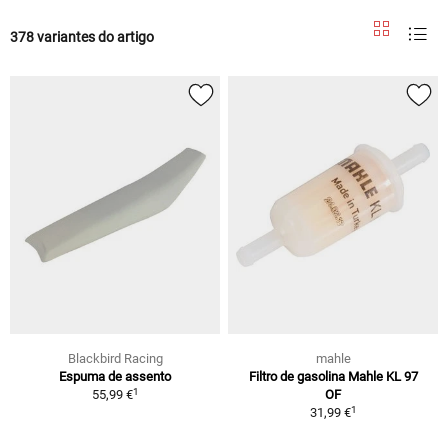
378 variantes do artigo
Blackbird Racing
mahle
Espuma de assento
Filtro de gasolina Mahle KL 97
1
55,99 €
OF
1
31,99 €