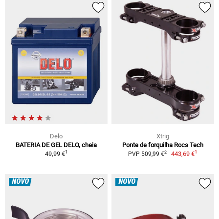
Delo
Xtrig
BATERIA DE GEL DELO, cheia
Ponte de forquilha Rocs Tech
1
1
2
49,99 €
443,69 €
PVP 509,99 €
NOVO
NOVO