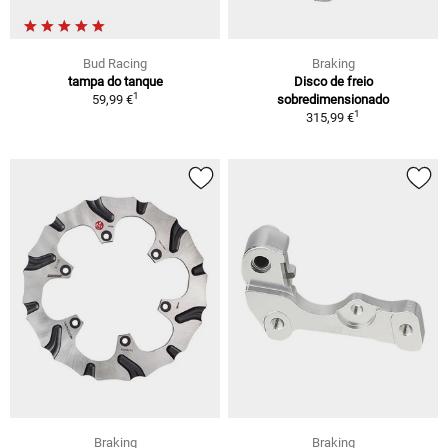
Bud Racing
Braking
tampa do tanque
Disco de freio
1
59,99 €
sobredimensionado
1
315,99 €
Braking
Braking