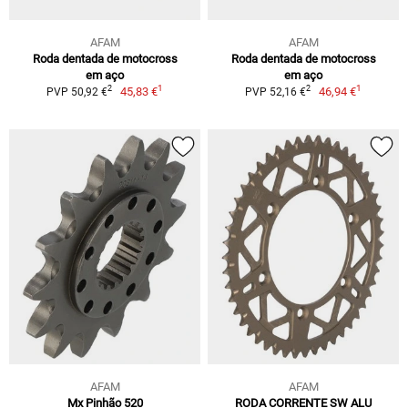
AFAM
AFAM
Roda dentada de motocross
Roda dentada de motocross
em aço
em aço
1
1
2
2
45,83 €
46,94 €
PVP 50,92 €
PVP 52,16 €
AFAM
AFAM
Mx Pinhão 520
RODA CORRENTE SW ALU