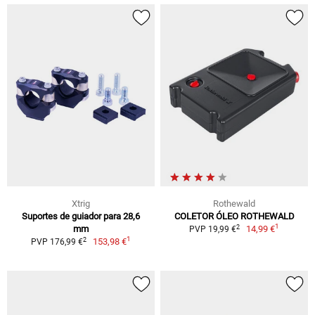
Xtrig
Rothewald
Suportes de guiador para 28,6
COLETOR ÓLEO ROTHEWALD
1
2
mm
14,99 €
PVP 19,99 €
1
2
153,98 €
PVP 176,99 €