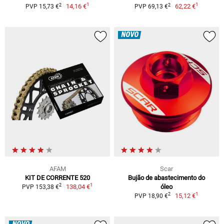
1
1
2
2
14,16 €
62,22 €
PVP 15,73 €
PVP 69,13 €
NOVO
AFAM
Scar
KIT DE CORRENTE 520
Bujão de abastecimento do
1
2
138,04 €
óleo
PVP 153,38 €
1
2
15,12 €
PVP 18,90 €