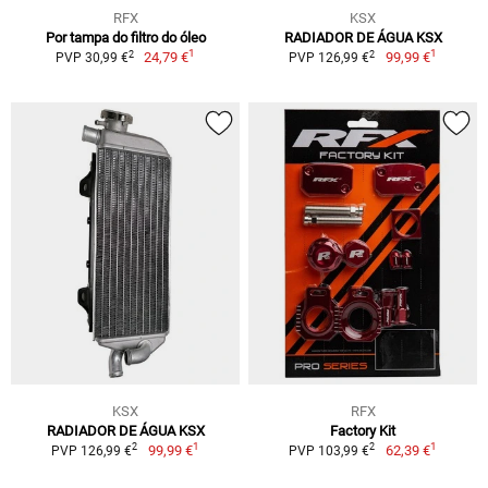
RFX
KSX
Por tampa do filtro do óleo
RADIADOR DE ÁGUA KSX
1
1
2
2
24,79 €
99,99 €
PVP 30,99 €
PVP 126,99 €
KSX
RFX
RADIADOR DE ÁGUA KSX
Factory Kit
1
1
2
2
99,99 €
62,39 €
PVP 126,99 €
PVP 103,99 €