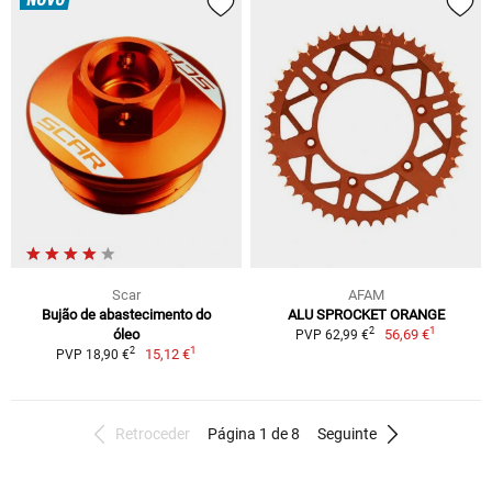
NOVO
Scar
AFAM
Bujão de abastecimento do
ALU SPROCKET ORANGE
1
2
óleo
56,69 €
PVP 62,99 €
1
2
15,12 €
PVP 18,90 €
Retroceder
Página 1 de 8
Seguinte