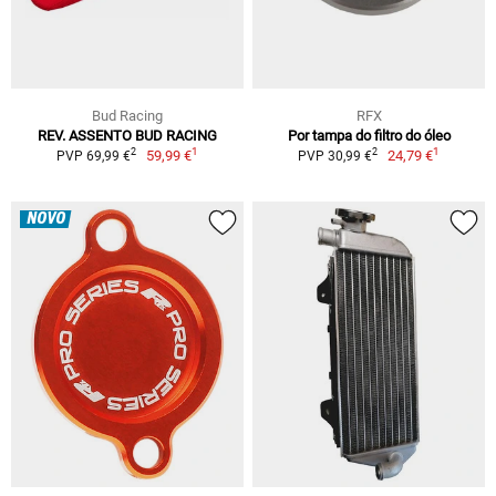
Bud Racing
RFX
REV. ASSENTO BUD RACING
Por tampa do filtro do óleo
1
1
2
2
59,99 €
24,79 €
PVP 69,99 €
PVP 30,99 €
NOVO