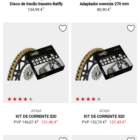
Disco de travão traseiro Batfly
Adaptador oversize 270 mm
1
1
134,99 €
80,90 €
AFAM
AFAM
KIT DE CORRENTE 520
KIT DE CORRENTE 520
1
1
2
2
131,46 €
137,43 €
PVP 146,07 €
PVP 152,70 €