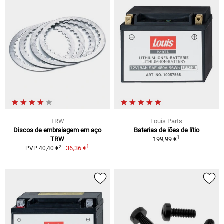
TRW
Louis Parts
Discos de embraiagem em aço
Baterias de iões de lítio
1
TRW
199,99 €
1
2
36,36 €
PVP 40,40 €