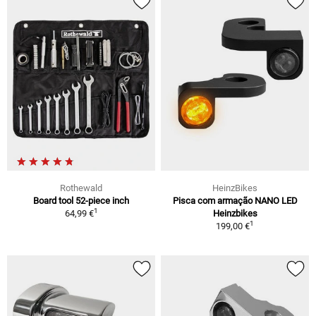
Rothewald
HeinzBikes
Board tool 52-piece inch
Pisca com armação NANO LED
1
64,99 €
Heinzbikes
1
199,00 €