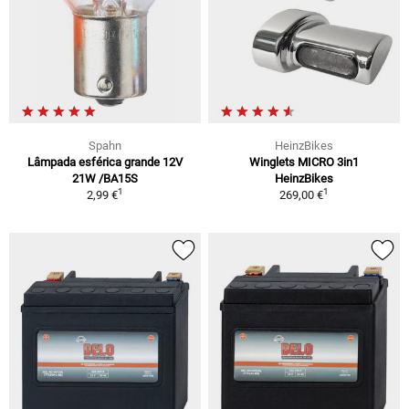
Spahn
HeinzBikes
Lâmpada esférica grande 12V
Winglets MICRO 3in1
21W /BA15S
HeinzBikes
1
1
2,99 €
269,00 €