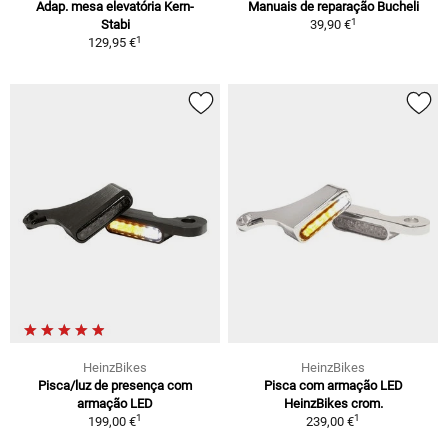
Adap. mesa elevatória Kern-
Manuais de reparação Bucheli
1
Stabi
39,90 €
1
129,95 €
HeinzBikes
HeinzBikes
Pisca/luz de presença com
Pisca com armação LED
armação LED
HeinzBikes crom.
1
1
199,00 €
239,00 €