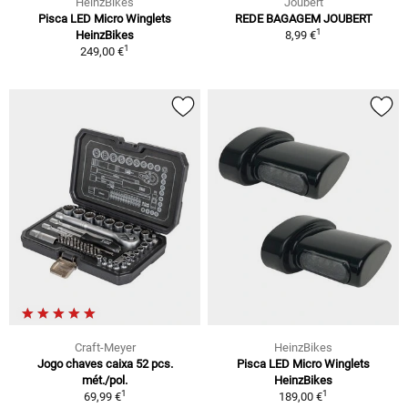
HeinzBikes
Joubert
Pisca LED Micro Winglets
REDE BAGAGEM JOUBERT
1
HeinzBikes
8,99 €
1
249,00 €
Craft-Meyer
HeinzBikes
Jogo chaves caixa 52 pcs.
Pisca LED Micro Winglets
mét./pol.
HeinzBikes
1
1
69,99 €
189,00 €