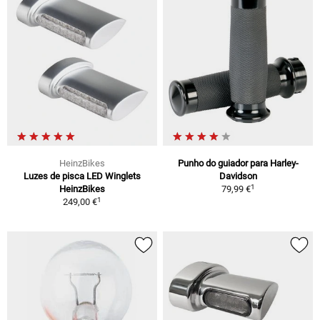
HeinzBikes
Punho do guiador para Harley-
Luzes de pisca LED Winglets
Davidson
1
HeinzBikes
79,99 €
1
249,00 €