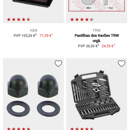
K&N
TRW
1
2
71,39 €
Pastilhas dos travões TRW
PVP 103,26 €
orgâ.
1
2
24,55 €
PVP 36,50 €