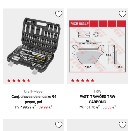
Craft-Meyer
TRW
Conj. chaves de encaixe 94
PAST. TRAVÕES TRW
peças, pol.
CARBONO
1
1
2
2
39,99 €
55,53 €
PVP 99,99 €
PVP 61,70 €