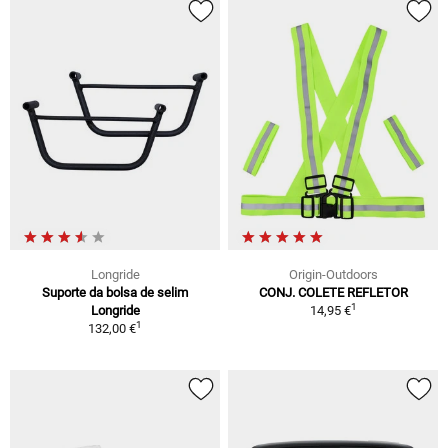
Longride
Origin-Outdoors
Suporte da bolsa de selim
CONJ. COLETE REFLETOR
1
Longride
14,95 €
1
132,00 €