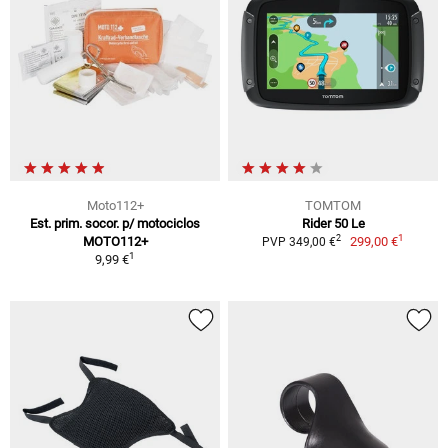
Moto112+
TOMTOM
Est. prim. socor. p/ motociclos
Rider 50 Le
1
2
MOTO112+
299,00 €
PVP 349,00 €
1
9,99 €