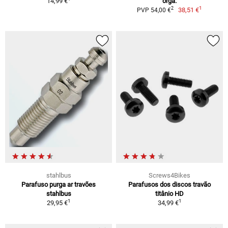
14,99 €
orgâ.
1
2
38,51 €
PVP 54,00 €
stahlbus
Screws4Bikes
Parafuso purga ar travões
Parafusos dos discos travão
stahlbus
titânio HD
1
1
29,95 €
34,99 €