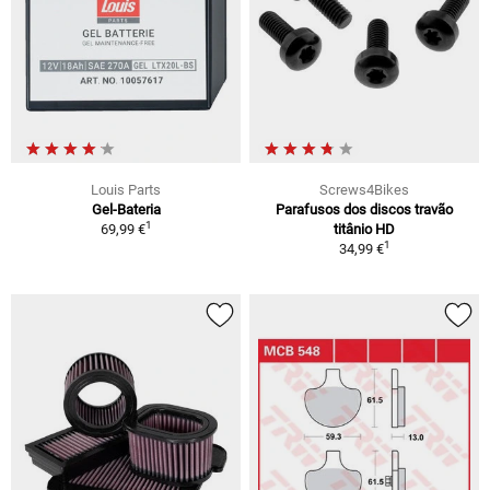
Louis Parts
Screws4Bikes
Gel-Bateria
Parafusos dos discos travão
1
69,99 €
titânio HD
1
34,99 €