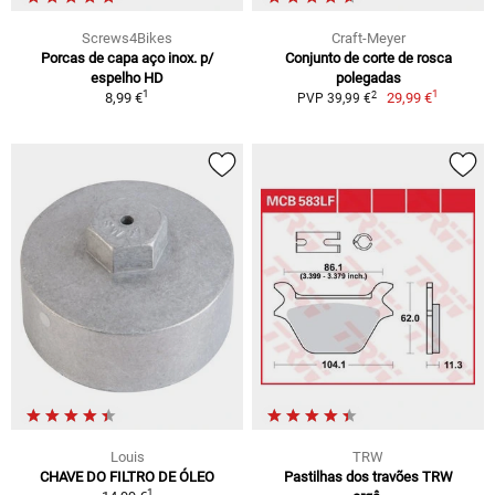
Screws4Bikes
Craft-Meyer
Porcas de capa aço inox. p/
Conjunto de corte de rosca
espelho HD
polegadas
1
1
2
8,99 €
29,99 €
PVP 39,99 €
Louis
TRW
CHAVE DO FILTRO DE ÓLEO
Pastilhas dos travões TRW
1