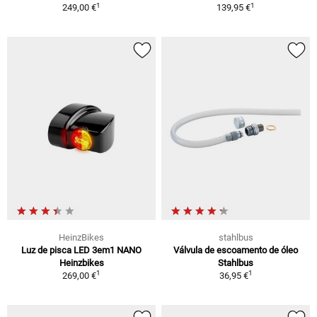
1
1
249,00 €
139,95 €
HeinzBikes
stahlbus
Luz de pisca LED 3em1 NANO
Válvula de escoamento de óleo
Heinzbikes
Stahlbus
1
1
269,00 €
36,95 €