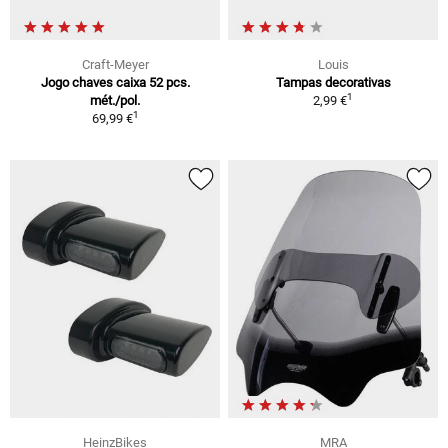
Craft-Meyer
Louis
Jogo chaves caixa 52 pcs.
Tampas decorativas
1
mét./pol.
2,99 €
1
69,99 €
HeinzBikes
MRA