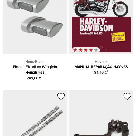
HeinzBikes
Haynes
Pisca LED Micro Winglets
MANUAL REPARAÇÃO HAYNES
1
HeinzBikes
34,90 €
1
249,00 €