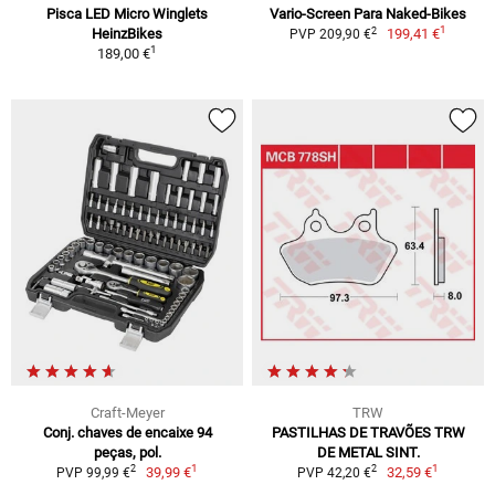
Pisca LED Micro Winglets
Vario-Screen Para Naked-Bikes
1
2
HeinzBikes
199,41 €
PVP 209,90 €
1
189,00 €
Craft-Meyer
TRW
Conj. chaves de encaixe 94
PASTILHAS DE TRAVÕES TRW
peças, pol.
DE METAL SINT.
1
1
2
2
39,99 €
32,59 €
PVP 99,99 €
PVP 42,20 €