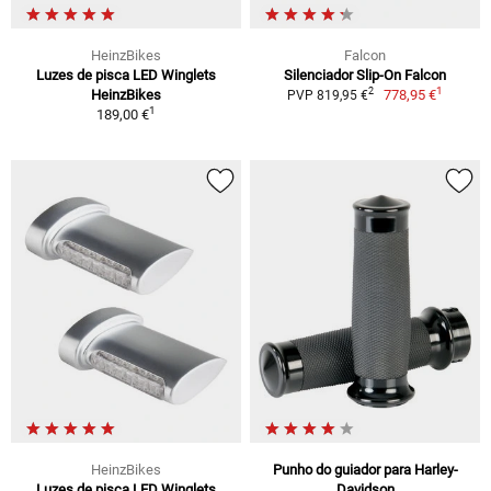
HeinzBikes
Falcon
Luzes de pisca LED Winglets
Silenciador Slip-On Falcon
1
2
HeinzBikes
778,95 €
PVP 819,95 €
1
189,00 €
HeinzBikes
Punho do guiador para Harley-
Luzes de pisca LED Winglets
Davidson