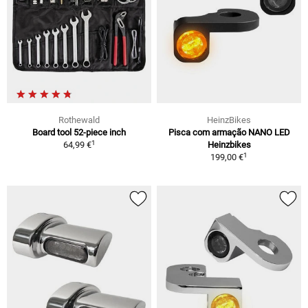
Rothewald
HeinzBikes
Board tool 52-piece inch
Pisca com armação NANO LED
1
64,99 €
Heinzbikes
1
199,00 €