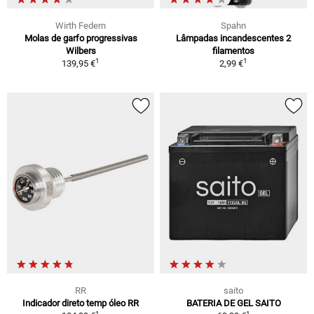
Wirth Federn
Spahn
Molas de garfo progressivas
Lâmpadas incandescentes 2
Wilbers
filamentos
1
1
139,95 €
2,99 €
RR
saito
Indicador direto temp óleo RR
BATERIA DE GEL SAITO
1
1