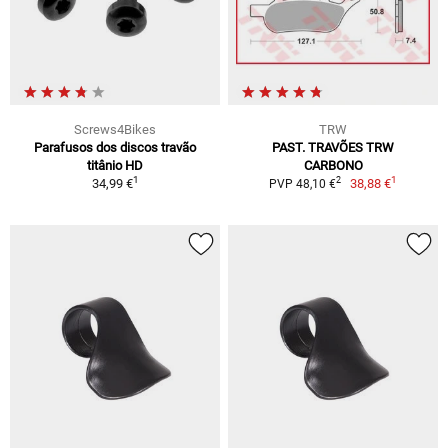
Screws4Bikes
TRW
Parafusos dos discos travão
PAST. TRAVÕES TRW
titânio HD
CARBONO
1
1
2
34,99 €
38,88 €
PVP 48,10 €