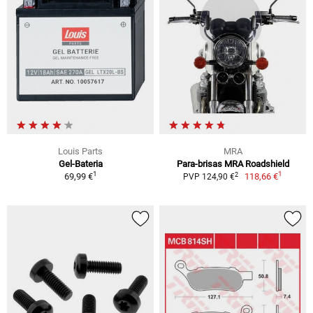
Louis Parts
MRA
Gel-Bateria
Para-brisas MRA Roadshield
1
1
2
69,99 €
118,66 €
PVP 124,90 €