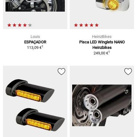
Louis
HeinzBikes
ESPAÇADOR
Pisca LED Winglets NANO
1
113,09 €
Heinzbikes
1
249,00 €