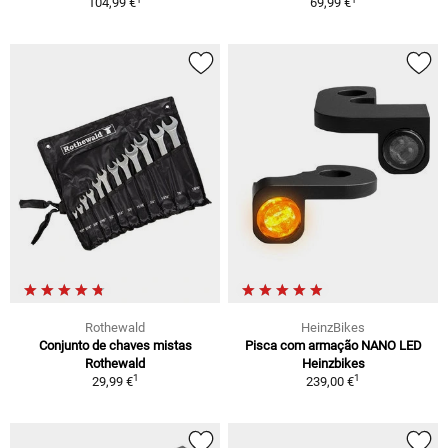
104,99 €
69,99 €
Rothewald
HeinzBikes
Conjunto de chaves mistas
Pisca com armação NANO LED
Rothewald
Heinzbikes
1
1
29,99 €
239,00 €