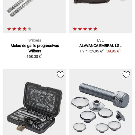
Wilbers
LSL
Molas de garfo progressivas
ALAVANCA EMBRAI. LSL
1
2
Wilbers
89,95 €
PVP 129,95 €
1
158,00 €