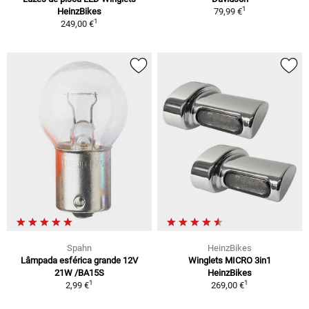
1
HeinzBikes
79,99 €
1
249,00 €
Spahn
HeinzBikes
Lâmpada esférica grande 12V
Winglets MICRO 3in1
21W /BA15S
HeinzBikes
1
1
2,99 €
269,00 €