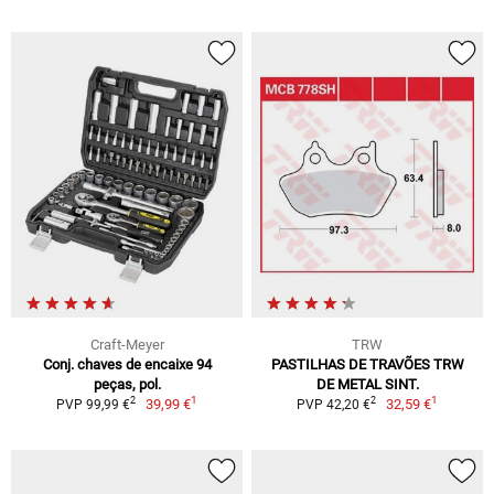
Craft-Meyer
TRW
Conj. chaves de encaixe 94
PASTILHAS DE TRAVÕES TRW
peças, pol.
DE METAL SINT.
1
1
2
2
39,99 €
32,59 €
PVP 99,99 €
PVP 42,20 €