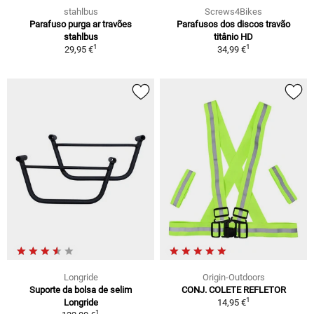
stahlbus
Screws4Bikes
Parafuso purga ar travões
Parafusos dos discos travão
stahlbus
titânio HD
1
1
29,95 €
34,99 €
Longride
Origin-Outdoors
Suporte da bolsa de selim
CONJ. COLETE REFLETOR
1
Longride
14,95 €
1