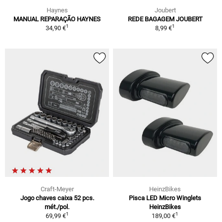
Haynes
Joubert
MANUAL REPARAÇÃO HAYNES
REDE BAGAGEM JOUBERT
1
1
34,90 €
8,99 €
Craft-Meyer
HeinzBikes
Jogo chaves caixa 52 pcs.
Pisca LED Micro Winglets
mét./pol.
HeinzBikes
1
1
69,99 €
189,00 €