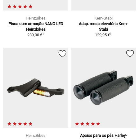
HeinzBikes
Kern-Stabi
Pisca com armação NANO LED
Adap. mesa elevatória Kern-
Heinzbikes
Stabi
1
1
239,00 €
129,95 €
HeinzBikes
Apoios para os pés Harley-