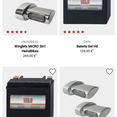
HeinzBikes
Delo
Winglets MICRO 3in1
Bateria Gel Hd
1
HeinzBikes
129,99 €
1
269,00 €