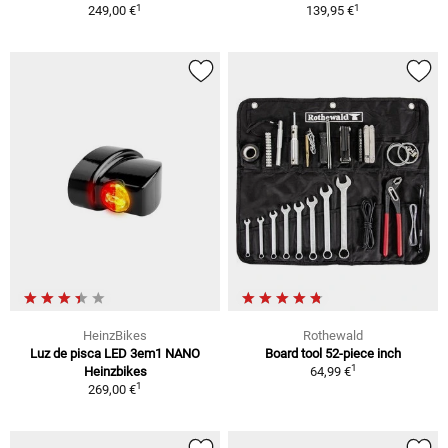
1
1
249,00 €
139,95 €
HeinzBikes
Rothewald
Luz de pisca LED 3em1 NANO
Board tool 52-piece inch
1
Heinzbikes
64,99 €
1
269,00 €