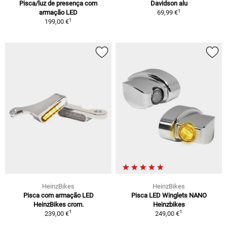
Pisca/luz de presença com
Davidson alu
1
armação LED
69,99 €
1
199,00 €
HeinzBikes
HeinzBikes
Pisca com armação LED
Pisca LED Winglets NANO
HeinzBikes crom.
Heinzbikes
1
1
239,00 €
249,00 €