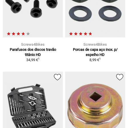
Screws4Bikes
Screws4Bikes
Parafusos dos discos travão
Porcas de capa aço inox. p/
titânio HD
espelho HD
1
1
34,99 €
8,99 €