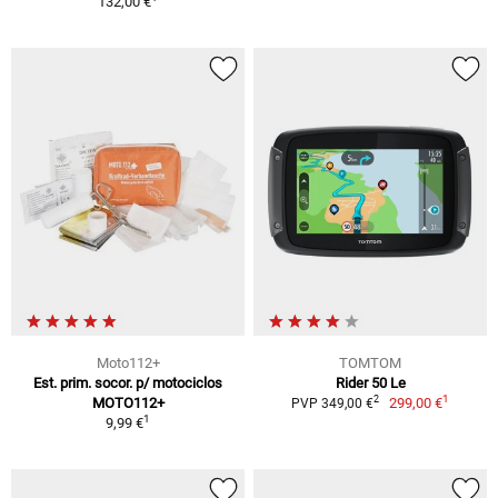
132,00 €
Moto112+
TOMTOM
Est. prim. socor. p/ motociclos
Rider 50 Le
1
2
MOTO112+
299,00 €
PVP 349,00 €
1
9,99 €