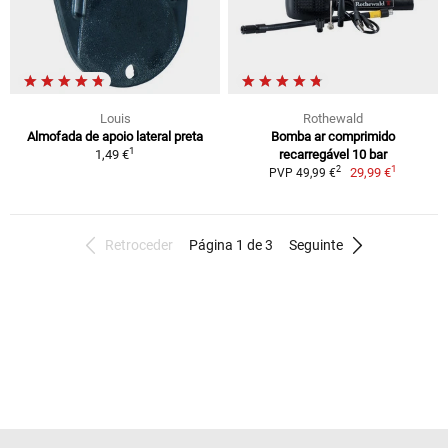
Louis
Rothewald
Almofada de apoio lateral preta
Bomba ar comprimido
1
1,49 €
recarregável 10 bar
1
2
29,99 €
PVP 49,99 €
Retroceder
Página 1 de 3
Seguinte