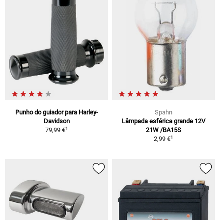
Punho do guiador para Harley-
Spahn
Davidson
Lâmpada esférica grande 12V
1
79,99 €
21W /BA15S
1
2,99 €