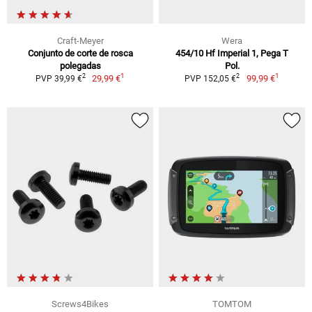
Craft-Meyer
Wera
Conjunto de corte de rosca
454/10 Hf Imperial 1, Pega T
polegadas
Pol.
1
1
2
2
29,99 €
99,99 €
PVP 39,99 €
PVP 152,05 €
Screws4Bikes
TOMTOM