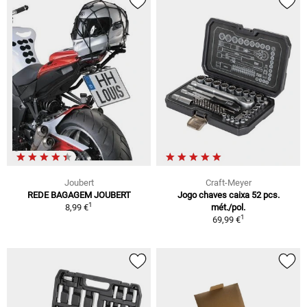
Joubert
Craft-Meyer
REDE BAGAGEM JOUBERT
Jogo chaves caixa 52 pcs.
1
8,99 €
mét./pol.
1
69,99 €