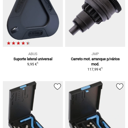
ABUS
JMP
Suporte lateral universal
Carreto mot. arranque p/vários
1
9,95 €
mod.
1
117,99 €