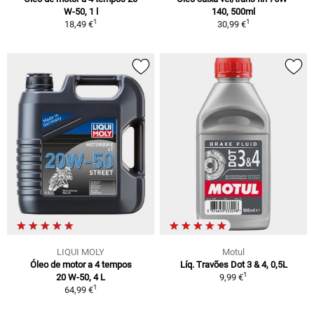
W-50, 1 l
140, 500ml
1
1
18,49 €
30,99 €
LIQUI MOLY
Motul
Óleo de motor a 4 tempos
Líq. Travões Dot 3 & 4, 0,5L
1
20 W-50, 4 L
9,99 €
1
64,99 €