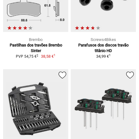
Brembo
Screws4Bikes
Pastilhas dos travões Brembo
Parafusos dos discos travão
Sinter
titânio HD
1
1
2
38,58 €
34,99 €
PVP 54,75 €