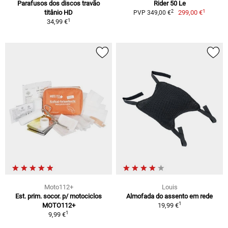
Parafusos dos discos travão
Rider 50 Le
1
2
titânio HD
299,00 €
PVP 349,00 €
1
34,99 €
Moto112+
Louis
Est. prim. socor. p/ motociclos
Almofada do assento em rede
1
MOTO112+
19,99 €
1
9,99 €