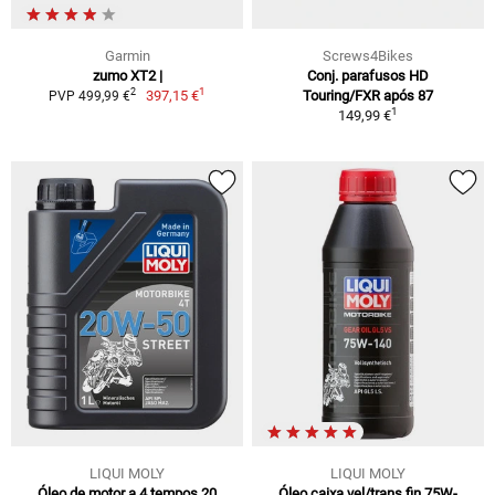
Garmin
Screws4Bikes
zumo XT2 |
Conj. parafusos HD
1
2
397,15 €
Touring/FXR após 87
PVP 499,99 €
1
149,99 €
LIQUI MOLY
LIQUI MOLY
Óleo de motor a 4 tempos 20
Óleo caixa vel/trans fin 75W-