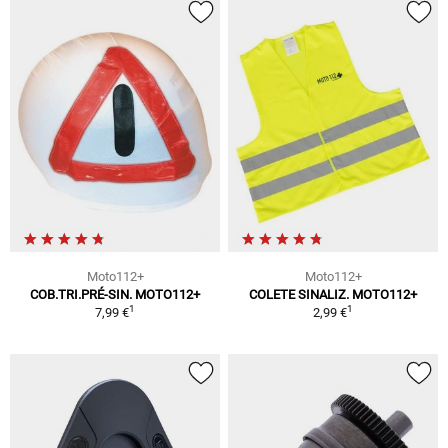
Moto112+
Moto112+
COB.TRI.PRÉ-SIN. MOTO112+
COLETE SINALIZ. MOTO112+
1
1
7,99 €
2,99 €