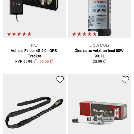
PAJ
LIQUI MOLY
Vehicle Finder 4G 2.0 - GPS-
Óleo caixa vel./tran final 80W-
Tracker
90, 1L
1
1
2
79,99 €
20,99 €
PVP 99,99 €