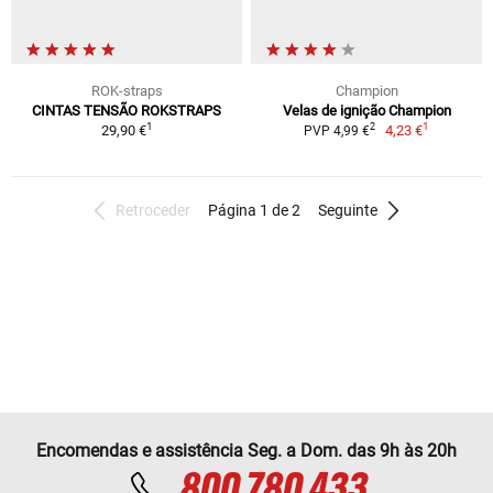
ROK-straps
Champion
CINTAS TENSÃO ROKSTRAPS
Velas de ignição Champion
1
1
2
29,90 €
4,23 €
PVP 4,99 €
Retroceder
Página 1 de 2
Seguinte
Encomendas e assistência Seg. a Dom. das 9h às 20h
800 780 433