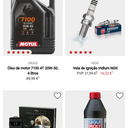
Motul
NGK
Óleo de motor 7100 4T 20W-50,
Vela de ignição Iridium NGK
1
2
4 litros
16,23 €
PVP 21,99 €
1
89,99 €