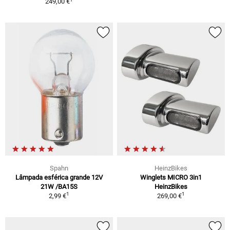
249,00 €
Spahn
HeinzBikes
Lâmpada esférica grande 12V
Winglets MICRO 3in1
21W /BA15S
HeinzBikes
1
1
2,99 €
269,00 €