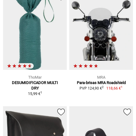
ThoMar
MRA
DESUMIDIFICADOR MULTI
Para-brisas MRA Roadshield
1
2
DRY
118,66 €
PVP 124,90 €
1
15,99 €