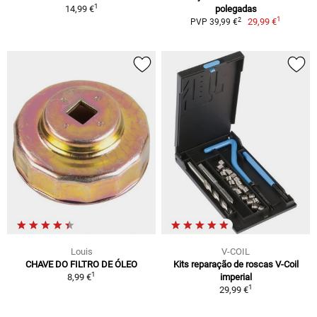
1
14,99 €
polegadas
1
2
29,99 €
PVP 39,99 €
Louis
V-COIL
CHAVE DO FILTRO DE ÓLEO
Kits reparação de roscas V-Coil
1
8,99 €
imperial
1
29,99 €