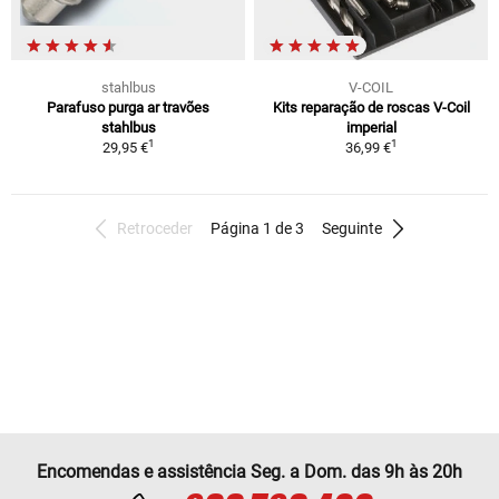
stahlbus
V-COIL
Parafuso purga ar travões
Kits reparação de roscas V-Coil
stahlbus
imperial
1
1
29,95 €
36,99 €
Retroceder
Página 1 de 3
Seguinte
Encomendas e assistência Seg. a Dom. das 9h às 20h