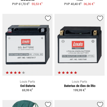
1
1
2
2
55,53 €
36,36 €
PVP 61,70 €
PVP 40,40 €
Louis Parts
Louis Parts
Gel-Bateria
Baterias de iões de lítio
1
1
69,99 €
199,99 €