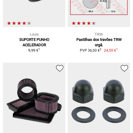
Louis
TRW
SUPORTE PUNHO
Pastilhas dos travões TRW
ACELERADOR
orgâ.
1
1
2
9,99 €
24,55 €
PVP 36,50 €