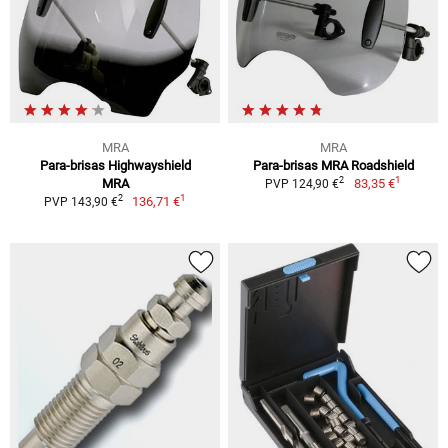
MRA
MRA
Para-brisas Highwayshield
Para-brisas MRA Roadshield
1
2
MRA
83,35 €
PVP 124,90 €
1
2
136,71 €
PVP 143,90 €