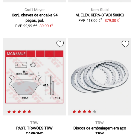
Craft-Meyer
Kern-Stabi
Conj. chaves de encaixe 94
M. ELEV. KERN-STABI 500KG
1
2
peças, pol.
379,00 €
PVP 418,00 €
1
2
39,99 €
PVP 99,99 €
TRW
TRW
PAST. TRAVÕES TRW
Discos de embraiagem em aço
CARBONO
TRW