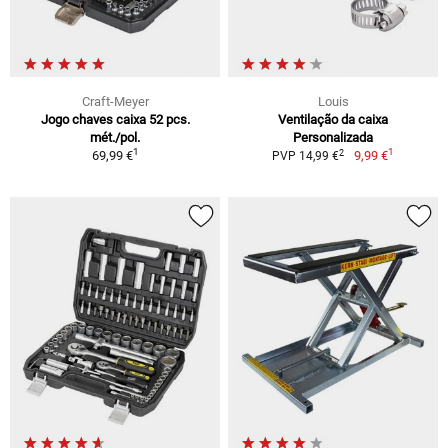
Craft-Meyer
Louis
Jogo chaves caixa 52 pcs.
Ventilação da caixa
mét./pol.
Personalizada
1
1
2
69,99 €
9,99 €
PVP 14,99 €