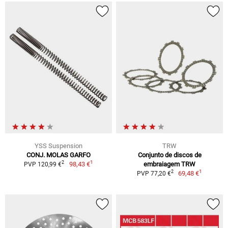
YSS Suspension
TRW
CONJ. MOLAS GARFO
Conjunto de discos de
1
2
98,43 €
embraiagem TRW
PVP 120,99 €
1
2
69,48 €
PVP 77,20 €