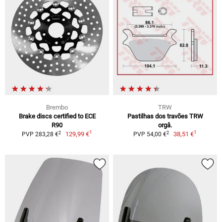
Brembo
TRW
Brake discs certified to ECE
Pastilhas dos travões TRW
R90
orgâ.
1
1
2
2
129,99 €
38,51 €
PVP 283,28 €
PVP 54,00 €