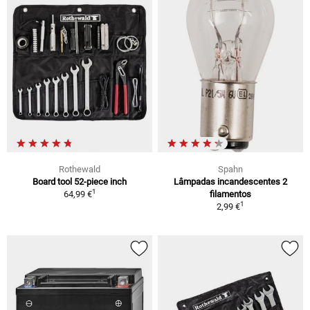
Rothewald
Spahn
Board tool 52-piece inch
Lâmpadas incandescentes 2
1
64,99 €
filamentos
1
2,99 €