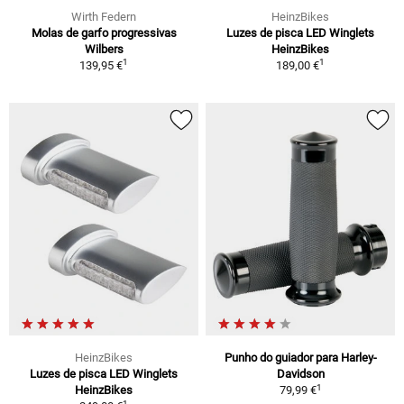
Wirth Federn
HeinzBikes
Molas de garfo progressivas
Luzes de pisca LED Winglets
Wilbers
HeinzBikes
1
1
139,95 €
189,00 €
HeinzBikes
Punho do guiador para Harley-
Luzes de pisca LED Winglets
Davidson
1
HeinzBikes
79,99 €
1