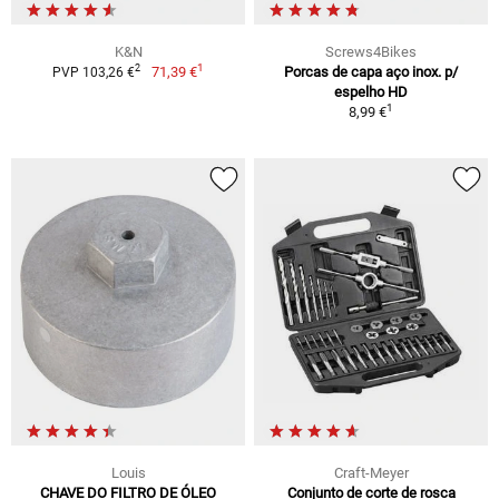
K&N
Screws4Bikes
1
2
71,39 €
Porcas de capa aço inox. p/
PVP 103,26 €
espelho HD
1
8,99 €
Louis
Craft-Meyer
CHAVE DO FILTRO DE ÓLEO
Conjunto de corte de rosca