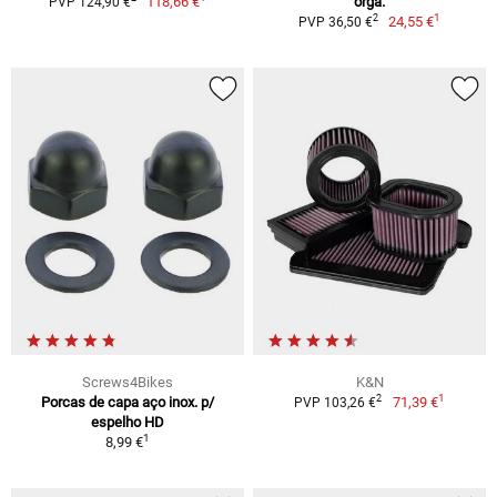
118,66 €
orgâ.
PVP 124,90 €
1
2
24,55 €
PVP 36,50 €
Screws4Bikes
K&N
1
2
Porcas de capa aço inox. p/
71,39 €
PVP 103,26 €
espelho HD
1
8,99 €