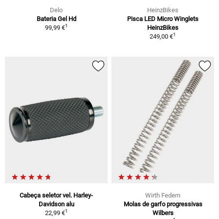
Delo
HeinzBikes
Bateria Gel Hd
Pisca LED Micro Winglets
1
99,99 €
HeinzBikes
1
249,00 €
Cabeça seletor vel. Harley-
Wirth Federn
Davidson alu
Molas de garfo progressivas
1
22,99 €
Wilbers