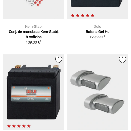
Kern-Stabi
Delo
Conj. de manobras Kern-Stabi,
Bateria Gel Hd
1
8 rodízios
129,99 €
1
109,00 €