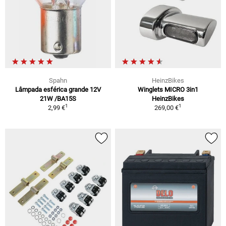
Spahn
HeinzBikes
Lâmpada esférica grande 12V
Winglets MICRO 3in1
21W /BA15S
HeinzBikes
1
1
2,99 €
269,00 €