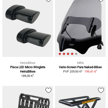
HeinzBikes
MRA
Pisca LED Micro Winglets
Vario-Screen Para Naked-Bikes
1
2
HeinzBikes
199,41 €
PVP 209,90 €
1
189,00 €