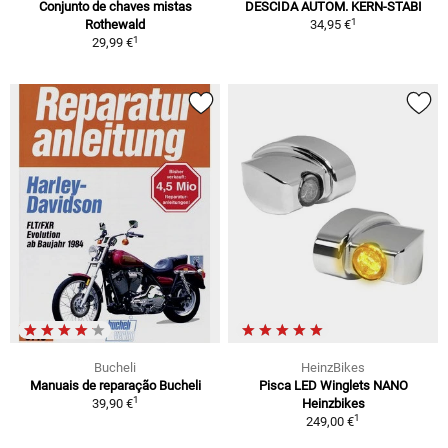
Conjunto de chaves mistas
DESCIDA AUTOM. KERN-STABI
1
Rothewald
34,95 €
1
29,99 €
Bucheli
HeinzBikes
Manuais de reparação Bucheli
Pisca LED Winglets NANO
1
39,90 €
Heinzbikes
1
249,00 €