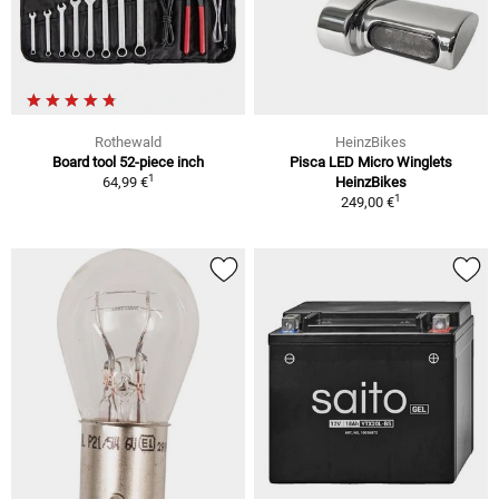
Rothewald
HeinzBikes
Board tool 52-piece inch
Pisca LED Micro Winglets
1
64,99 €
HeinzBikes
1
249,00 €