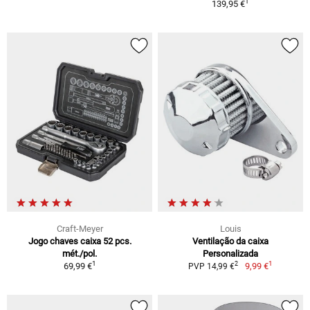
1
139,95 €
Craft-Meyer
Louis
Jogo chaves caixa 52 pcs.
Ventilação da caixa
mét./pol.
Personalizada
1
1
2
69,99 €
9,99 €
PVP 14,99 €