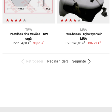
TRW
MRA
Pastilhas dos travões TRW
Para-brisas Highwayshield
orgâ.
MRA
1
1
2
2
38,51 €
136,71 €
PVP 54,00 €
PVP 143,90 €
Retroceder
Página 1 de 3
Seguinte