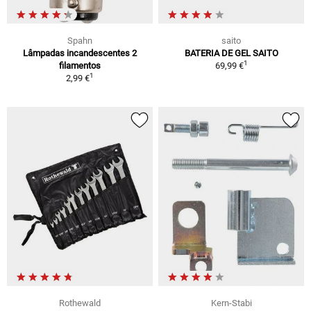
Spahn
saito
Lâmpadas incandescentes 2
BATERIA DE GEL SAITO
1
filamentos
69,99 €
1
2,99 €
Rothewald
Kern-Stabi