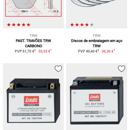
TRW
TRW
PAST. TRAVÕES TRW
Discos de embraiagem em aço
CARBONO
TRW
1
1
2
2
55,53 €
36,36 €
PVP 61,70 €
PVP 40,40 €