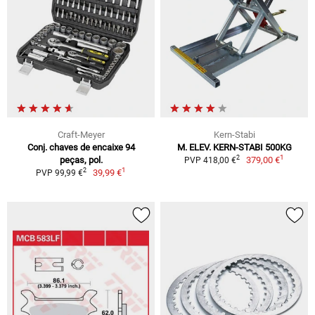
Craft-Meyer
Kern-Stabi
Conj. chaves de encaixe 94
M. ELEV. KERN-STABI 500KG
1
2
peças, pol.
379,00 €
PVP 418,00 €
1
2
39,99 €
PVP 99,99 €